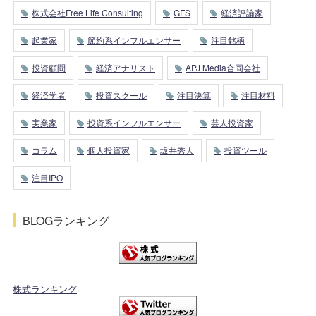
株式会社Free Life Consulting
GFS
経済評論家
起業家
節約系インフルエンサー
注目銘柄
投資顧問
経済アナリスト
APJ Media合同会社
経済学者
投資スクール
注目決算
注目材料
実業家
投資系インフルエンサー
芸人投資家
コラム
個人投資家
坂井秀人
投資ツール
注目IPO
BLOGランキング
株式ランキング