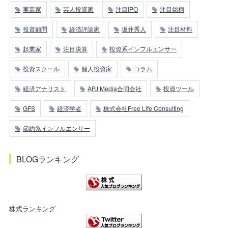
実業家
芸人投資家
注目IPO
注目銘柄
投資顧問
経済評論家
坂井秀人
注目材料
起業家
注目決算
投資系インフルエンサー
投資スクール
個人投資家
コラム
経済アナリスト
APJ Media合同会社
投資ツール
GFS
経済学者
株式会社Free Life Consulting
節約系インフルエンサー
BLOGランキング
株式ランキング