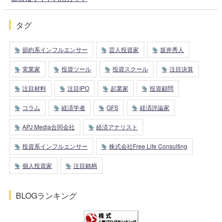
タグ
節約系インフルエンサー
芸人投資家
坂井秀人
実業家
投資ツール
投資スクール
注目決算
注目材料
注目IPO
起業家
投資顧問
コラム
経済学者
GFS
経済評論家
APJ Media合同会社
経済アナリスト
投資系インフルエンサー
株式会社Free Life Consulting
個人投資家
注目銘柄
BLOGランキング