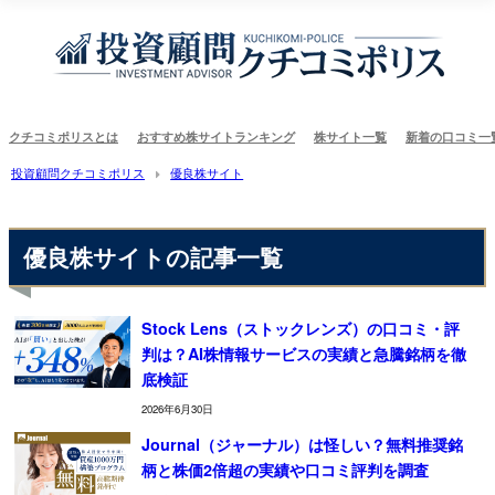
クチコミポリスとは
おすすめ株サイトランキング
株サイト一覧
新着の口コミ一
投資顧問クチコミポリス
優良株サイト
優良株サイトの記事一覧
Stock Lens（ストックレンズ）の口コミ・評
判は？AI株情報サービスの実績と急騰銘柄を徹
底検証
2026年6月30日
Journal（ジャーナル）は怪しい？無料推奨銘
柄と株価2倍超の実績や口コミ評判を調査