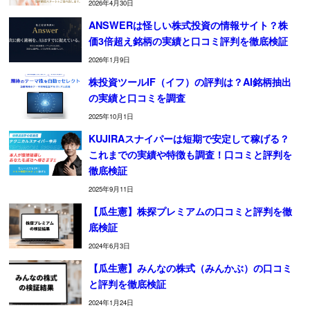
2026年4月30日
ANSWERは怪しい株式投資の情報サイト？株
価3倍超え銘柄の実績と口コミ評判を徹底検証
2026年1月9日
株投資ツールIF（イフ）の評判は？AI銘柄抽出
の実績と口コミを調査
2025年10月1日
KUJIRAスナイパーは短期で安定して稼げる？
これまでの実績や特徴も調査！口コミと評判を
徹底検証
2025年9月11日
【瓜生憲】株探プレミアムの口コミと評判を徹
底検証
2024年6月3日
【瓜生憲】みんなの株式（みんかぶ）の口コミ
と評判を徹底検証
2024年1月24日