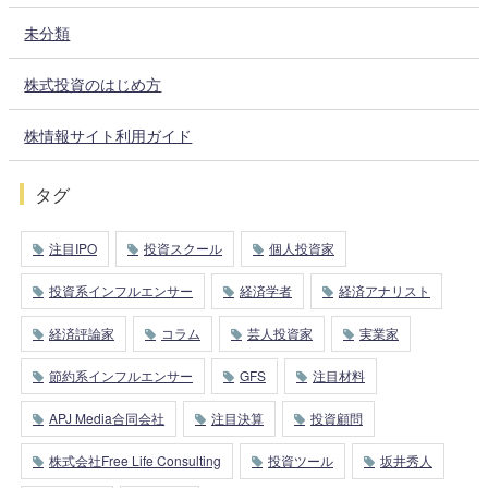
未分類
株式投資のはじめ方
株情報サイト利用ガイド
タグ
注目IPO
投資スクール
個人投資家
投資系インフルエンサー
経済学者
経済アナリスト
経済評論家
コラム
芸人投資家
実業家
節約系インフルエンサー
GFS
注目材料
APJ Media合同会社
注目決算
投資顧問
株式会社Free Life Consulting
投資ツール
坂井秀人