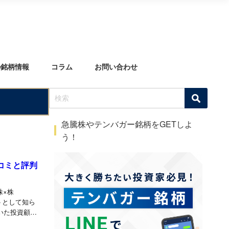
の銘柄情報
コラム
お問い合わせ
急騰株やテンバガー銘柄をGETしよ
う！
コミと評判
株×株
トとして知ら
いた投資顧問