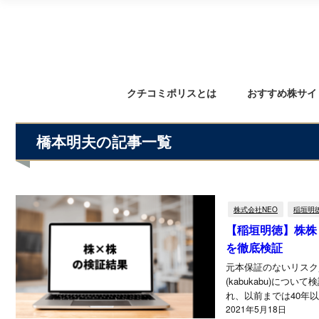
クチコミポリスとは
おすすめ株サイ
橋本明夫の記事一覧
株式会社NEO
稲垣明
【稲垣明徳】株株
を徹底検証
元本保証のないリスク
(kabukabu)に
れ、以前までは40年
会社です。...
2021年5月18日