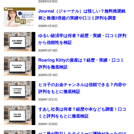
2026年6月30日
Journal（ジャーナル）は怪しい？無料推奨銘
柄と株価2倍超の実績や口コミ評判を調査
2026年4月30日
ゆるい経済学は何者？経歴・実績・口コミ評判
から信頼性を検証
2026年3月18日
Roaring Kittyの資産は？経歴・実績・口コミ
評判を徹底検証
2026年2月16日
ヒヨ子のお金チャンネルは信頼できる？内容や
評判をもとに徹底検証
2026年1月21日
すあし社長は何者？経歴や本なども調査！口コ
ミと評判をもとに徹底検証
2026年1月20日
ぺこ株が取引したタイミーに議論があったのは