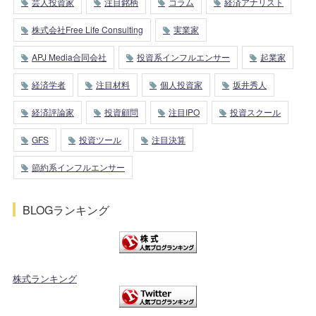
芸人投資家
注目銘柄
コラム
経済アナリスト
株式会社Free Life Consulting
実業家
APJ Media合同会社
投資系インフルエンサー
起業家
経済学者
注目材料
個人投資家
坂井秀人
経済評論家
投資顧問
注目IPO
投資スクール
GFS
投資ツール
注目決算
節約系インフルエンサー
BLOGランキング
株式ランキング