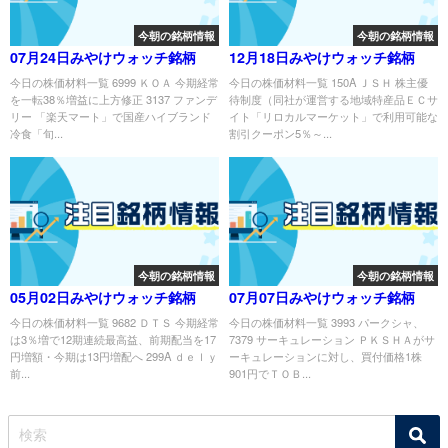
今朝の銘柄情報
今朝の銘柄情報
07月24日みやけウォッチ銘柄
12月18日みやけウォッチ銘柄
今日の株価材料一覧 6999 ＫＯＡ 今期経常
今日の株価材料一覧 150A ＪＳＨ 株主優
を一転38％増益に上方修正 3137 ファンデ
待制度（同社が運営する地域特産品ＥＣサ
リー 「楽天マート」で国産ハイブランド
イト「リロカルマーケット」で利用可能な
冷食「旬...
割引クーポン5％～...
今朝の銘柄情報
今朝の銘柄情報
05月02日みやけウォッチ銘柄
07月07日みやけウォッチ銘柄
今日の株価材料一覧 9682 ＤＴＳ 今期経常
今日の株価材料一覧 3993 パークシャ、
は3％増で12期連続最高益、前期配当を17
7379 サーキュレーション ＰＫＳＨＡがサ
円増額・今期は13円増配へ 299A ｄｅｌｙ
ーキュレーションに対し、買付価格1株
前...
901円でＴＯＢ...