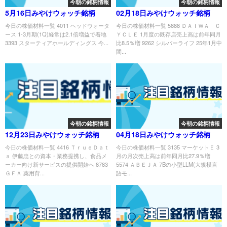
今朝の銘柄情報
今朝の銘柄情報
5月16日みやけウォッチ銘柄
02月18日みやけウォッチ銘柄
今日の株価材料一覧 4011 ヘッドウォータ
今日の株価材料一覧 5888 ＤＡＩＷＡ Ｃ
ース 1-3月期(1Q)経常は2.1倍増益で着地
ＹＣＬＥ 1月度の既存店売上高は前年同月
3393 スターティアホールディングス 今...
比8.5％増 9262 シルバーライフ 25年1月中
間...
今朝の銘柄情報
今朝の銘柄情報
12月23日みやけウォッチ銘柄
04月18日みやけウォッチ銘柄
今日の株価材料一覧 4416 ＴｒｕｅＤａｔ
今日の株価材料一覧 3135 マーケットＥ 3
ａ 伊藤忠との資本・業務提携し、食品メ
月の月次売上高は前年同月比27.9％増
ーカー向け新サービスの提供開始へ 8783
5574 ＡＢＥＪＡ 7Bの小型LLM(大規模言
ＧＦＡ 薬用育...
語モ...