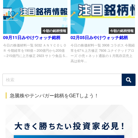
今朝の銘柄情報
今朝の銘柄情報
09月11日みやけウォッチ銘柄
02月05日みやけウォッチ銘柄
今日の株価材料一覧 5032 ＡＮＹＣＯＬＯ
今日の株価材料一覧 3908 コラボス 今期経
Ｒ 今期経常を190億～200億円から205億
常を67％上方修正 7606 ユナイテッドアロ
～215億円に上方修正 2923 サトウ食品 5...
ーズ 小売＋ネット通販の１月既存店売上
高は前年...
急騰株やテンバガー銘柄をGETしよう！