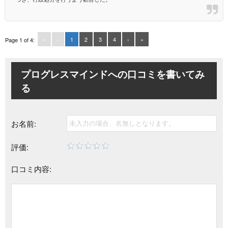
«
‹
1
2
3
4
›
»
Page 1 of 4:
プログレスマインドへの
口コミを書いてみ
る
お名前:
評価:
口コミ内容: