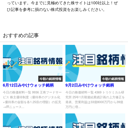
っています。今までに見極めてきた株サイトは100社以上！ぜ
ひ記事を参考に損のない株式投資をお楽しみください。
おすすめの記事
今朝の銘柄情報
今朝の銘柄情報
6月12日みやけウォッチ銘柄
9月2日みやけウォッチ銘柄
今日の株価材料一覧 9936 王将フードサー
今日の株価材料一覧 4369 トリケミカル研
ビス 株主優待制度（優待券のデジタル化
究所 25年1月期連結業績計画の上方修正を
+優待券の金額を各1.25倍の増額）の拡充
発表、営業利益は33億8000万円から39億
→IRニュース...
万円に増...