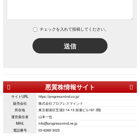
チェックを入れて投稿してください。
送信
悪質株情報サイト
サイトURL
https://progressmind.co.jp/
販売会社
株式会社プログレスマインド
所在地
東京都港区芝浦2-14-13 加瀬ビル161 3階
運営責任者
山本一也
MAIL
info@progressmind.ne.jp
電話番号
03-6269-3025