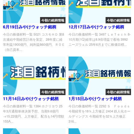
今朝の銘柄情報
今朝の銘柄情報
6月19日みやけウォッチ銘柄
12月17日みやけウォッチ銘柄
今日の株価材料一覧 5021 コスモＨＤ 第8
今日の株価材料一覧 3497 ＬｅＴｅｃｈ 8-
次連結中期経営計画を策定、28年度に経
10月期(1Q)経常は8.9倍増益で着地 3992
常利益1900億円、純利益860億円、ＲＯＥ
ニーズウェル 25年6月までに株価目標...
（自己資本...
今朝の銘柄情報
今朝の銘柄情報
11月14日みやけウォッチ銘柄
1月15日みやけウォッチ銘柄
今日の株価材料一覧 1384 ホクリヨウ 25
今日の株価材料一覧 2292 Ｓ Ｆｏｏｄｓ
年3月通期単体決算予想、当期9.6億円
今期経常を18％上方修正 2404 鉄人化ホー
→15.22億円、上方修正、配当も14円増額
ルディングス 今期経常を32％上方修正
155A...
316...