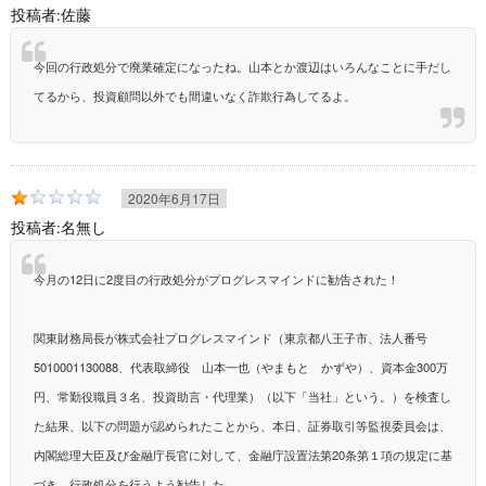
投稿者:
佐藤
今回の行政処分で廃業確定になったね。山本とか渡辺はいろんなことに手だし
てるから、投資顧問以外でも間違いなく詐欺行為してるよ。
2020年6月17日
投稿者:
名無し
今月の12日に2度目の行政処分がプログレスマインドに勧告された！
関東財務局長が株式会社プログレスマインド（東京都八王子市、法人番号
5010001130088、代表取締役 山本一也（やまもと かずや）、資本金300万
円、常勤役職員３名、投資助言・代理業）（以下「当社」という。）を検査し
た結果、以下の問題が認められたことから、本日、証券取引等監視委員会は、
内閣総理大臣及び金融庁長官に対して、金融庁設置法第20条第１項の規定に基
づき、行政処分を行うよう勧告した。