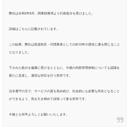
弊社は令和2年6月、関東財務局より行政処分を受けました。
詳細はこちらに記載されています。
この結果、弊社は投資助言・代理業者としての約10年の歴史に幕を閉じること
となりました。
下された処分を厳粛に受けるとともに、今後の内部管理体制についても認識を
新たに見直し、適切な対応を行う所存です。
法令遵守の元で、サービスの質を高め続け、社会的にも必要な存在となること
ができるよう、気を引き締めて頑張って参る所存です。
今後とも何卒よろしくお願いいたします。