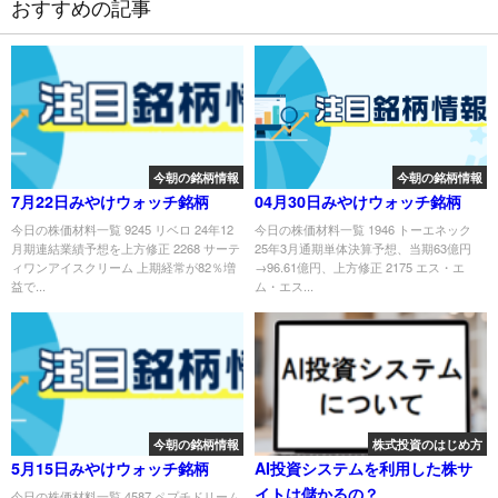
おすすめの記事
今朝の銘柄情報
今朝の銘柄情報
7月22日みやけウォッチ銘柄
04月30日みやけウォッチ銘柄
今日の株価材料一覧 9245 リベロ 24年12
今日の株価材料一覧 1946 トーエネック
月期連結業績予想を上方修正 2268 サーテ
25年3月通期単体決算予想、当期63億円
ィワンアイスクリーム 上期経常が82％増
→96.61億円、上方修正 2175 エス・エ
益で...
ム・エス...
今朝の銘柄情報
株式投資のはじめ方
5月15日みやけウォッチ銘柄
AI投資システムを利用した株サ
イトは儲かるの？
今日の株価材料一覧 4587 ペプチドリーム