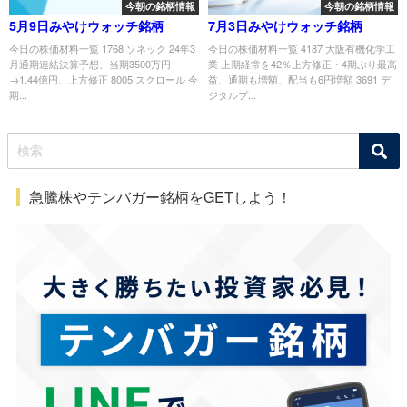
今朝の銘柄情報
今朝の銘柄情報
5月9日みやけウォッチ銘柄
7月3日みやけウォッチ銘柄
今日の株価材料一覧 1768 ソネック 24年3
今日の株価材料一覧 4187 大阪有機化学工
月通期連結決算予想、当期3500万円
業 上期経常を42％上方修正・4期ぶり最高
→1.44億円、上方修正 8005 スクロール 今
益、通期も増額、配当も6円増額 3691 デ
期...
ジタルプ...
急騰株やテンバガー銘柄をGETしよう！