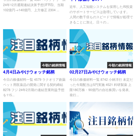
24年12月通期連結決算予想(IFRS)、当期
近年、人工知能システムを採用したAI投資
102億円→140億円、上方修正 2304 ...
のサポートサービスは急増しています。
人間の数千倍ものスピードで情報が処理で
きることに加え、日々の...
今朝の銘柄情報
今朝の銘柄情報
4月4日みやけウォッチ銘柄
02月27日みやけウォッチ銘柄
今日の株価材料一覧 4579 ラクオリア創薬
今日の株価材料一覧 8742 小林洋行 未定だ
ペット用医薬品の開発に関する契約締結
った今期配当は5円実施 4521 科研製薬 上
8278 フジ 24年2月期の連結営業利益予想
限180万株・90億円の自社株買いを発表、
を115...
発行...