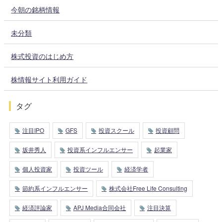
今朝の銘柄情報
未分類
株式投資のはじめ方
株情報サイト利用ガイド
タグ
注目IPO
GFS
投資スクール
投資顧問
坂井秀人
投資系インフルエンサー
起業家
個人投資家
投資ツール
経済学者
節約系インフルエンサー
株式会社Free Life Consulting
経済評論家
APJ Media合同会社
注目決算