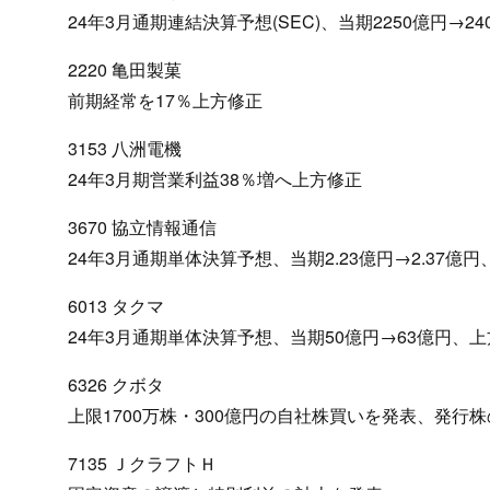
24年3月通期連結決算予想(SEC)、当期2250億円→2
2220 亀田製菓
前期経常を17％上方修正
3153 八洲電機
24年3月期営業利益38％増へ上方修正
3670 協立情報通信
24年3月通期単体決算予想、当期2.23億円→2.37億
6013 タクマ
24年3月通期単体決算予想、当期50億円→63億円、
6326 クボタ
上限1700万株・300億円の自社株買いを発表、発行株の
7135 ＪクラフトＨ