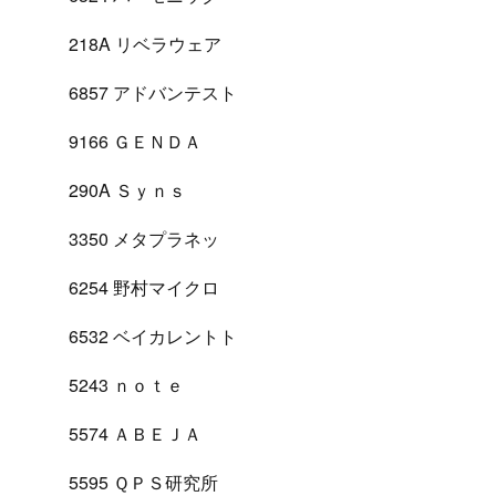
218A リベラウェア
6857 アドバンテスト
9166 ＧＥＮＤＡ
290A Ｓｙｎｓ
3350 メタプラネッ
6254 野村マイクロ
6532 ベイカレントト
5243 ｎｏｔｅ
5574 ＡＢＥＪＡ
5595 ＱＰＳ研究所