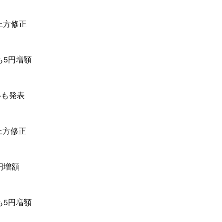
上方修正
も5円増額
いも発表
上方修正
円増額
も5円増額