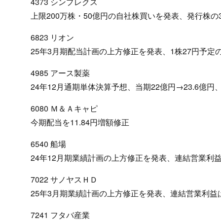
4373 シンプレクス
上限200万株・50億円の自社株買いを発表、発行株の3
6823 リオン
25年3月期配当計画の上方修正を発表、1株27円予定
4985 アース製薬
24年12月通期単体決算予想、当期22億円→23.6億円
6080 Ｍ＆Ａキャピ
今期配当を11.84円増額修正
6540 船場
24年12月期業績計画の上方修正を発表、連結営業利益は
7022 サノヤスＨＤ
25年3月期業績計画の上方修正を発表、連結営業利益は
7241 フタバ産業