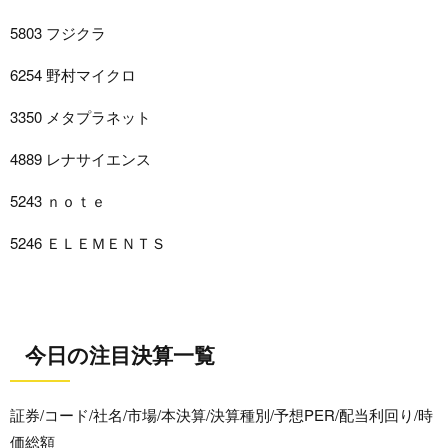
5803 フジクラ
6254 野村マイクロ
3350 メタプラネット
4889 レナサイエンス
5243 ｎｏｔｅ
5246 ＥＬＥＭＥＮＴＳ
今日の注目決算一覧
証券/コード/社名/市場/本決算/決算種別/予想PER/配当利回り/時
価総額