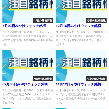
今朝の銘柄情報
今朝の銘柄情報
7月03日みやけウォッチ銘柄
12月16日みやけウォッチ銘柄
今日の株価材料一覧 2983 アールプラン
今日の株価材料一覧 3399 丸千代山岡家 今
25年1月期業績計画の上方修正を発表、連
期経常を23％上方修正・最高益予想を上
結営業利益は8億5000万円から11億8000万
乗せ、配当も1円増額 2330 フォーサイド
円に...
上限15...
今朝の銘柄情報
今朝の銘柄情報
02月05日みやけウォッチ銘柄
11月12日みやけウォッチ銘柄
今日の株価材料一覧 3908 コラボス 今期経
今日の株価材料一覧 3064 ＭｏｎｏｔａＲ
常を67％上方修正 7606 ユナイテッドアロ
Ｏ 10月の月次売上高は前年同月比17.8％
ーズ 小売＋ネット通販の１月既存店売上
増 4021 日産化学 今期経常を一転3％増益
高は前年...
に上...