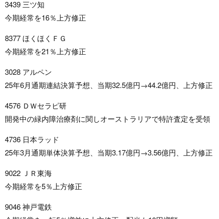
3439 三ツ知
今期経常を16％上方修正
8377 ほくほくＦＧ
今期経常を21％上方修正
3028 アルペン
25年6月通期連結決算予想、当期32.5億円→44.2億円、上方修正
4576 ＤＷセラピ研
開発中の緑内障治療剤に関しオーストラリアで特許査定を受領
4736 日本ラッド
25年3月通期単体決算予想、当期3.17億円→3.56億円、上方修正
9022 ＪＲ東海
今期経常を5％上方修正
9046 神戸電鉄