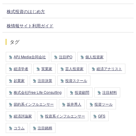
株式投資のはじめ方
株情報サイト利用ガイド
タグ
APJ Media合同会社
注目IPO
個人投資家
経済学者
実業家
芸人投資家
経済アナリスト
起業家
注目決算
投資スクール
株式会社Free Life Consulting
投資顧問
注目材料
節約系インフルエンサー
坂井秀人
投資ツール
経済評論家
投資系インフルエンサー
GFS
コラム
注目銘柄