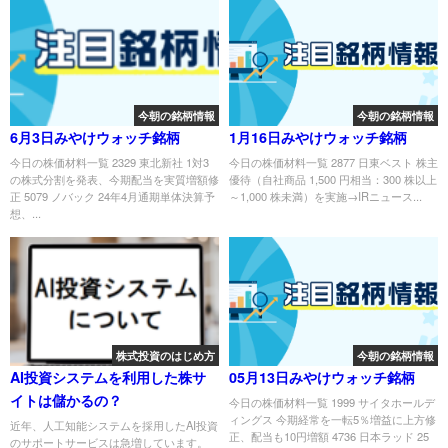
今朝の銘柄情報
今朝の銘柄情報
6月3日みやけウォッチ銘柄
1月16日みやけウォッチ銘柄
今日の株価材料一覧 2329 東北新社 1対3
今日の株価材料一覧 2877 日東ベスト 株主
の株式分割を発表、今期配当を実質増額修
優待（自社商品 1,500 円相当：300 株以上
正 5079 ノバック 24年4月通期単体決算予
～1,000 株未満）を実施→IRニュース...
想、...
株式投資のはじめ方
今朝の銘柄情報
AI投資システムを利用した株サ
05月13日みやけウォッチ銘柄
イトは儲かるの？
今日の株価材料一覧 1999 サイタホールデ
ィングス 今期経常を一転5％増益に上方修
近年、人工知能システムを採用したAI投資
正、配当も10円増額 4736 日本ラッド 25
のサポートサービスは急増しています。