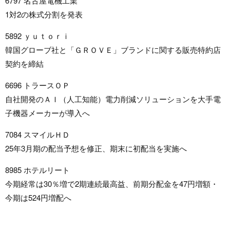
6797 名古屋電機工業
1対2の株式分割を発表
5892 ｙｕｔｏｒｉ
韓国グローブ社と「ＧＲＯＶＥ」ブランドに関する販売特約店
契約を締結
6696 トラースＯＰ
自社開発のＡＩ（人工知能）電力削減ソリューションを大手電
子機器メーカーが導入へ
7084 スマイルＨＤ
25年3月期の配当予想を修正、期末に初配当を実施へ
8985 ホテルリート
今期経常は30％増で2期連続最高益、前期分配金を47円増額・
今期は524円増配へ