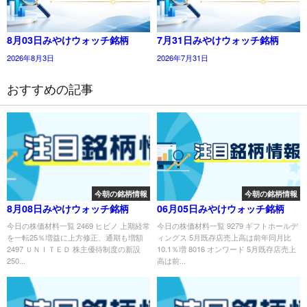
8月03日みやけウォッチ銘柄
7月31日みやけウォッチ銘柄
2026年8月3日
2026年7月31日
おすすめの記事
今朝の銘柄情報
今朝の銘柄情報
8月08日みやけウォッチ銘柄
06月05日みやけウォッチ銘柄
今日の株価材料一覧 2469 ヒビノ 上期経常
今日の株価材料一覧 9279 ギフトホールデ
を一転25％増益に上方修正、通期も増額
ィングス 5月既存店売上高は前年同月比
2497 ＵＮＩＴＥＤ 株主優待制度の新設
10.1％増 8016 オンワード 5月既存店売上
250...
高は前...