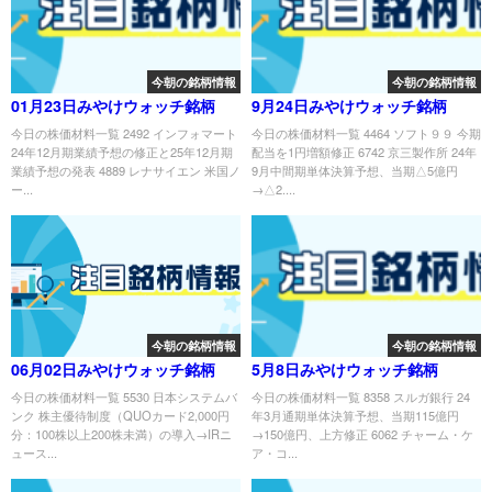
今朝の銘柄情報
今朝の銘柄情報
01月23日みやけウォッチ銘柄
9月24日みやけウォッチ銘柄
今日の株価材料一覧 2492 インフォマート
今日の株価材料一覧 4464 ソフト９９ 今期
24年12月期業績予想の修正と25年12月期
配当を1円増額修正 6742 京三製作所 24年
業績予想の発表 4889 レナサイエン 米国ノ
9月中間期単体決算予想、当期△5億円
ー...
→△2....
今朝の銘柄情報
今朝の銘柄情報
06月02日みやけウォッチ銘柄
5月8日みやけウォッチ銘柄
今日の株価材料一覧 5530 日本システムバ
今日の株価材料一覧 8358 スルガ銀行 24
ンク 株主優待制度（QUOカード2,000円
年3月通期単体決算予想、当期115億円
分：100株以上200株未満）の導入→IRニ
→150億円、上方修正 6062 チャーム・ケ
ュース...
ア・コ...