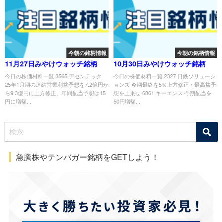
今朝の銘柄情報
今朝の銘柄情報
11月27日みやけウォッチ銘柄
10月30日みやけウォッチ銘柄
今日の株価材料一覧 3565 アセンテック
今日の株価材料一覧 2327 日鉄ソリューシ
25年1月期の連結営業利益予想を7.2億円か
ョンズ 今期最終を5％上方修正・最高益予
ら9.3億円に上方修正、年間配当予想は15
想を上乗せ 6861 キーエンス 今期配当を
円に増額...
50円増額...
急騰株やテンバガー銘柄をGETしよう！