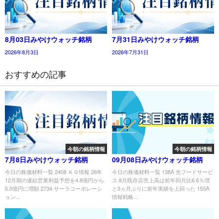
8月03日みやけウォッチ銘柄
7月31日みやけウォッチ銘柄
2026年8月3日
2026年7月31日
おすすめの記事
今朝の銘柄情報
今朝の銘柄情報
7月8日みやけウォッチ銘柄
09月08日みやけウォッチ銘柄
今日の株価材料一覧 2408 ＫＧ情報 26年
今日の株価材料一覧 138A 光フードサービ
12月期の連結営業利益予想を4.8億円から
ス 8月既存店売上高は前年同月比6.6％増
5.0億円に増額 2734 サーラコーポレーシ
と3ヵ月ぶりに前年実績を上回った 155A
ョン...
情報戦略...