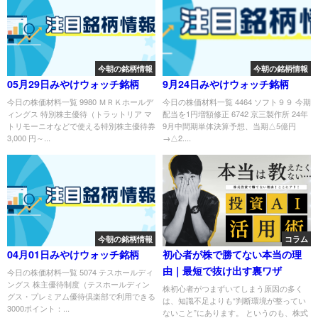
今朝の銘柄情報
今朝の銘柄情報
05月29日みやけウォッチ銘柄
9月24日みやけウォッチ銘柄
今日の株価材料一覧 9980 ＭＲＫホールデ
今日の株価材料一覧 4464 ソフト９９ 今期
ィングス 特別株主優待（トラットリア マ
配当を1円増額修正 6742 京三製作所 24年
トリモーニオなどで使える特別株主優待券
9月中間期単体決算予想、当期△5億円
3,000 円～...
→△2....
今朝の銘柄情報
コラム
04月01日みやけウォッチ銘柄
初心者が株で勝てない本当の理
由｜最短で抜け出す裏ワザ
今日の株価材料一覧 5074 テスホールディ
ングス 株主優待制度（テスホールディン
株初心者がつまずいてしまう原因の多く
グス・プレミアム優待倶楽部で利用できる
は、知識不足よりも“判断環境が整ってい
3000ポイント：...
ないこと”にあります。 というのも、株式