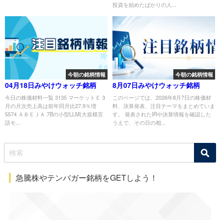
投資を始めたばかりの人...
今朝の銘柄情報
今朝の銘柄情報
04月18日みやけウォッチ銘柄
8月07日みやけウォッチ銘柄
今日の株価材料一覧 3135 マーケットＥ 3
このページでは、2026年8月7日の株価材
月の月次売上高は前年同月比27.9％増
料、決算発表、注目テーマをまとめていま
5574 ＡＢＥＪＡ 7Bの小型LLM(大規模言
す。 発表されたIRや決算情報を確認した
語モ...
うえで、その日の相...
急騰株やテンバガー銘柄をGETしよう！