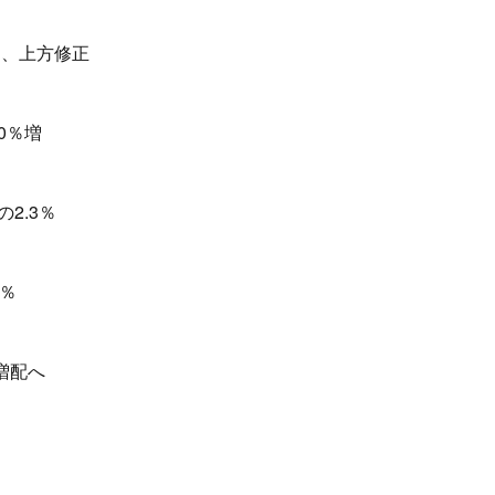
円、上方修正
0％増
2.3％
9％
増配へ