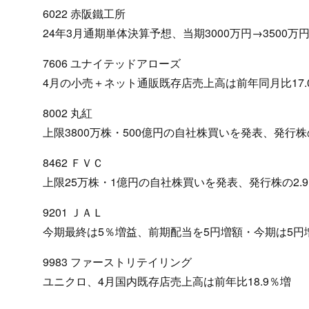
6022 赤阪鐵工所
24年3月通期単体決算予想、当期3000万円→3500万
7606 ユナイテッドアローズ
4月の小売＋ネット通販既存店売上高は前年同月比17.
8002 丸紅
上限3800万株・500億円の自社株買いを発表、発行株の
8462 ＦＶＣ
上限25万株・1億円の自社株買いを発表、発行株の2.
9201 ＪＡＬ
今期最終は5％増益、前期配当を5円増額・今期は5円
9983 ファーストリテイリング
ユニクロ、4月国内既存店売上高は前年比18.9％増