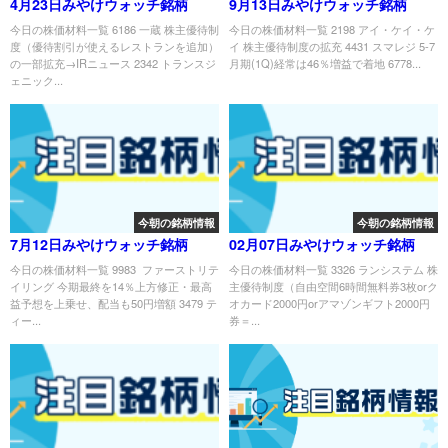
4月23日みやけウォッチ銘柄
9月13日みやけウォッチ銘柄
今日の株価材料一覧 6186 一蔵 株主優待制
今日の株価材料一覧 2198 アイ・ケイ・ケ
度（優待割引が使えるレストランを追加）
イ 株主優待制度の拡充 4431 スマレジ 5-7
の一部拡充→IRニュース 2342 トランスジ
月期(1Q)経常は46％増益で着地 6778...
ェニック...
今朝の銘柄情報
今朝の銘柄情報
7月12日みやけウォッチ銘柄
02月07日みやけウォッチ銘柄
今日の株価材料一覧 9983 ファーストリテ
今日の株価材料一覧 3326 ランシステム 株
イリング 今期最終を14％上方修正・最高
主優待制度（自由空間6時間無料券3枚orク
益予想を上乗せ、配当も50円増額 3479 テ
オカード2000円orアマゾンギフト2000円
ィー...
券＝...