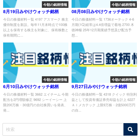
今朝の銘柄情報
今朝の銘柄情報
8月19日みやけウォッチ銘柄
08月08日みやけウォッチ銘柄
今日の株価材料一覧 4197 アスマーク 株主
今日の株価材料一覧 1736オーテック 4-6
優待制度を新設。毎年11月末時点で100株
月期(1Q)経常は4.4倍増益で着地 2700 木
以上を保有する株主を対象に、保有株数と
徳神糧 25年12月期業績予想及び配当予
保有期間に...
想...
今朝の銘柄情報
今朝の銘柄情報
6月10日みやけウォッチ銘柄
9月27日みやけウォッチ銘柄
今日の株価材料一覧 3662 エイチーム 今期
今日の株価材料一覧 4318 クイック 特別利
配当を2円増額修正 9692 シーイーシー 上
益として投資有価証券売却益を計上 6227
限200万株・30億円の自社株買いを発表、
ＡＩメカテック 上限9万株・2億5000万円
発...
の自...