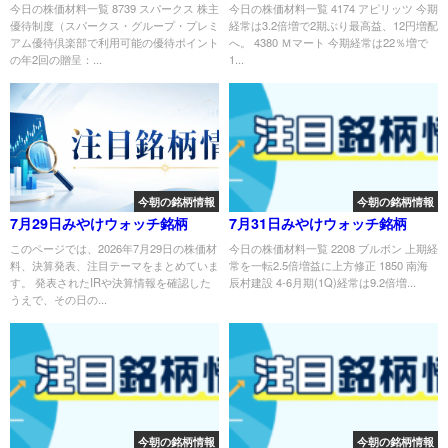
今日の株価材料一覧 8739 スパークス 株主
今日の株価材料一覧 4174 アピリッツ 今期
優待制度（スパークス・グループ・プレミ
経常は3.2倍増で2期ぶり最高益、12円増配
アム優待倶楽部で利用可能の優待ポイント
へ。 4380 Ｍマート 今期経常は22％増で
の年2回の贈呈：...
1...
今朝の銘柄情報
今朝の銘柄情報
7月29日みやけウォッチ銘柄
7月31日みやけウォッチ銘柄
このページでは、2026年7月29日の株価材
今日の株価材料一覧 2208 ブルボン 上期経
料、決算発表、注目テーマをまとめていま
常を一転2.5倍増益に上方修正 1850 南海
す。 発表されたIRや決算情報を確認した
辰村建設 4-6月期(1Q)経常は9.2倍増...
うえで、その日の...
今朝の銘柄情報
今朝の銘柄情報