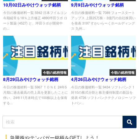
10月02日みやけウォッチ銘柄
9月9日みやけウォッチ銘柄
今日の株価材料一覧 5942 日本フイルコン
今日の株価材料一覧 7089 フォースタート
今期経常を18％上方修正 4890坪田ラボ ロ
アップス 上限25万株・3億円の自社株買い
ート製薬 (4527) と、坪田ラボが開発中
を発表 3197 すかいらーくホールディング
の...
ス 九州...
今朝の銘柄情報
今朝の銘柄情報
8月29日みやけウォッチ銘柄
4月26日みやけウォッチ銘柄
今日の株価材料一覧 5967 ＴＯＮＥ 24年5
今日の株価材料一覧 9434 ソフトバンク 1
月期に過去最高の売上高を更新したことに
対10の株式分割と株主優待制度の新設を
伴い、24年11月末時点で100株以上を保有
発表 4726 ソフトバンクテクノロジー ソフ
する...
トバン...
急騰株やテンバガー銘柄をGETしよう！