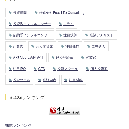
投資顧問
株式会社Free Life Consulting
投資系インフルエンサー
コラム
節約系インフルエンサー
注目決算
経済アナリスト
起業家
芸人投資家
注目銘柄
坂井秀人
APJ Media合同会社
経済評論家
実業家
注目IPO
GFS
投資スクール
個人投資家
投資ツール
経済学者
注目材料
BLOGランキング
株式ランキング