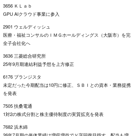
3656 ＫＬａｂ
GPU AIクラウド事業に参入
2901 ウェルディッシュ
医療・福祉コンサルのＩＭＧホールディングス（大阪市）を完
全子会社化へ
3636 三菱総合研究所
25年9月期連結利益予想を上方修正
6176 ブランジスタ
未定だった今期配当は10円に修正、ＳＢＩとの資本・業務提携
を発表
7505 扶桑電通
1対2の株式分割と株主優待制度の実質拡充を発表
7682 浜木綿
26年7月期の単体業績は増収増益でＶ字回復目指す、配当も増