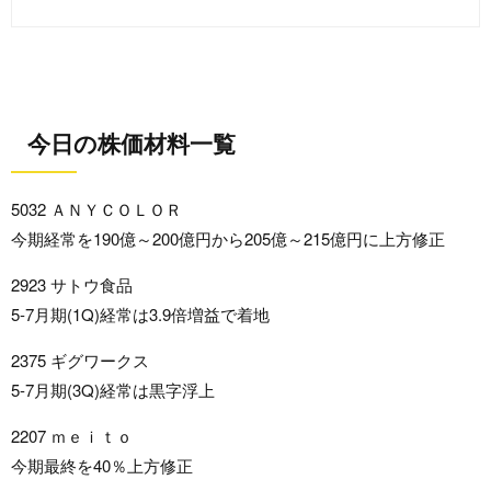
今日の株価材料一覧
5032 ＡＮＹＣＯＬＯＲ
今期経常を190億～200億円から205億～215億円に上方修正
2923 サトウ食品
5-7月期(1Q)経常は3.9倍増益で着地
2375 ギグワークス
5-7月期(3Q)経常は黒字浮上
2207 ｍｅｉｔｏ
今期最終を40％上方修正