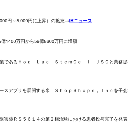
00円～5,000円に上昇）の拡充
→
IRニュース
1400万円から59億8600万円に増額
業であるＨｏａ Ｌａｃ ＳｔｅｍＣｅｌｌ ＪＳＣと業務提
ースアプリを展開する米ｉＳｈｏｐＳｈｏｐｓ，Ｉｎｃを子会
阻害薬ＲＳ５６１４の第２相治験における患者投与完了を発表