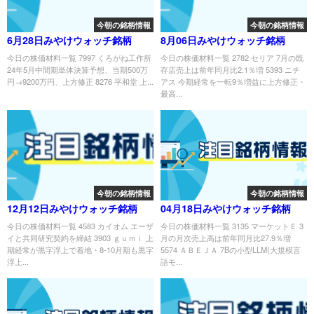
今朝の銘柄情報
今朝の銘柄情報
6月28日みやけウォッチ銘柄
8月06日みやけウォッチ銘柄
今日の株価材料一覧 7997 くろがね工作所
今日の株価材料一覧 2782 セリア 7月の既
24年5月中間期単体決算予想、当期500万
存店売上は前年同月比2.1％増 5393 ニチ
円→9200万円、上方修正 8276 平和堂 上...
アス 今期経常を一転9％増益に上方修正・
最高...
今朝の銘柄情報
今朝の銘柄情報
12月12日みやけウォッチ銘柄
04月18日みやけウォッチ銘柄
今日の株価材料一覧 4583 カイオム エーザ
今日の株価材料一覧 3135 マーケットＥ 3
イと共同研究契約を締結 3903 ｇｕｍｉ 上
月の月次売上高は前年同月比27.9％増
期経常が黒字浮上で着地・8-10月期も黒字
5574 ＡＢＥＪＡ 7Bの小型LLM(大規模言
浮上...
語モ...