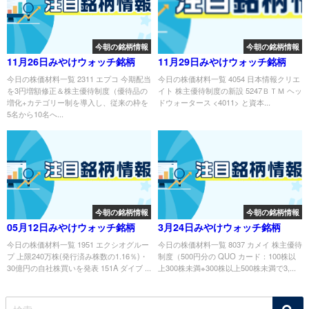
今朝の銘柄情報
今朝の銘柄情報
11月26日みやけウォッチ銘柄
11月29日みやけウォッチ銘柄
今日の株価材料一覧 2311 エプコ 今期配当
今日の株価材料一覧 4054 日本情報クリエ
を3円増額修正＆株主優待制度（優待品の
イト 株主優待制度の新設 5247ＢＴＭ ヘッ
増化+カテゴリー制を導入し、従来の枠を
ドウォータース <4011> と資本...
5名から10名へ...
今朝の銘柄情報
今朝の銘柄情報
05月12日みやけウォッチ銘柄
3月24日みやけウォッチ銘柄
今日の株価材料一覧 1951 エクシオグルー
今日の株価材料一覧 8037 カメイ 株主優待
プ 上限240万株(発行済み株数の1.16％)・
制度（500円分の QUO カード：100株以
30億円の自社株買いを発表 151A ダイブ ...
上300株未満※300株以上500株未満で3,...