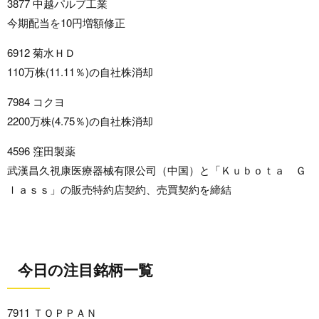
3877 中越パルプ工業
今期配当を10円増額修正
6912 菊水ＨＤ
110万株(11.11％)の自社株消却
7984 コクヨ
2200万株(4.75％)の自社株消却
4596 窪田製薬
武漢昌久視康医療器械有限公司（中国）と「Ｋｕｂｏｔａ Ｇ
ｌａｓｓ」の販売特約店契約、売買契約を締結
今日の注目銘柄一覧
7911 ＴＯＰＰＡＮ