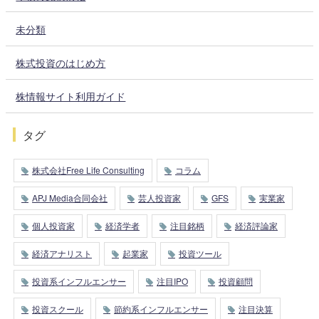
未分類
株式投資のはじめ方
株情報サイト利用ガイド
タグ
株式会社Free Life Consulting
コラム
APJ Media合同会社
芸人投資家
GFS
実業家
個人投資家
経済学者
注目銘柄
経済評論家
経済アナリスト
起業家
投資ツール
投資系インフルエンサー
注目IPO
投資顧問
投資スクール
節約系インフルエンサー
注目決算