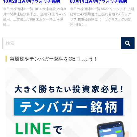
10月28日みやけウォッチ銘柄
03月14日みやけウォッチ銘柄
今日の株価材料一覧 1814 大末建設 24年9
今日の株価材料一覧 5572 リッジアイ 上期
月中間期連結決算予想、当期5.1億円→7.5
経常は4.2倍増益で上振れ着地 288A ラク
億円、上方修正 5906 エムケー精工 今期
サス 株主優待制度（「ラクサス」の月額
経...
利用料に...
急騰株やテンバガー銘柄をGETしよう！