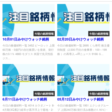
今朝の銘柄情報
今朝の銘柄情報
10月01日みやけウォッチ銘柄
02月20日みやけウォッチ銘柄
今日の株価材料一覧 3452 ビーロット 上限
今日の株価材料一覧 2695 くら寿司 株主優
60万株・5億円の自社株買いを発表、発行
待制度（2,500 円分の食事券：100～199
株の3.1％ 4883 モダリス 米国で先天性筋
株 ）の再導入→IRニュース 9166 Ｇ...
ジス...
今朝の銘柄情報
今朝の銘柄情報
6月11日みやけウォッチ銘柄
05月12日みやけウォッチ銘柄
今日の株価材料一覧 4014 カラダノート 8-
今日の株価材料一覧 1951 エクシオグルー
4月期(3Q累計)経常が黒字浮上で着地・2-
プ 上限240万株(発行済み株数の1.16％)・