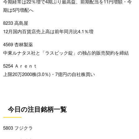
今期経常は22％増で4期ぶり最高益、前期配当を11円増額・今
期は5円増配へ
8233 高島屋
12月国内百貨店売上高は前年同月比4.1％増
4569 杏林製薬
中東ルナタス社と「ラスビック錠」の独占的販売契約を締結
5254 Ａｒｅｎｔ
上限20万2000株(3.0％)・7億円の自社株買い
今日の注目銘柄一覧
5803 フジクラ