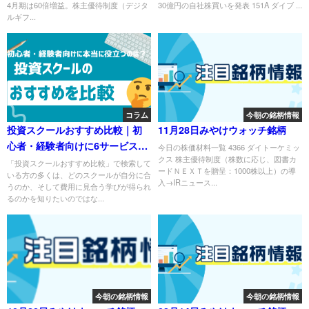
4月期は60倍増益。株主優待制度（デジタ
30億円の自社株買いを発表 151A ダイブ ...
ルギフ...
コラム
今朝の銘柄情報
投資スクールおすすめ比較｜初
11月28日みやけウォッチ銘柄
心者・経験者向けに6サービスを
今日の株価材料一覧 4366 ダイトーケミッ
クス 株主優待制度（株数に応じ、図書カ
検証
「投資スクールおすすめ比較」で検索して
ードＮＥＸＴを贈呈：1000株以上）の導
いる方の多くは、どのスクールが自分に合
入→IRニュース...
うのか、そして費用に見合う学びが得られ
るのかを知りたいのではな...
今朝の銘柄情報
今朝の銘柄情報