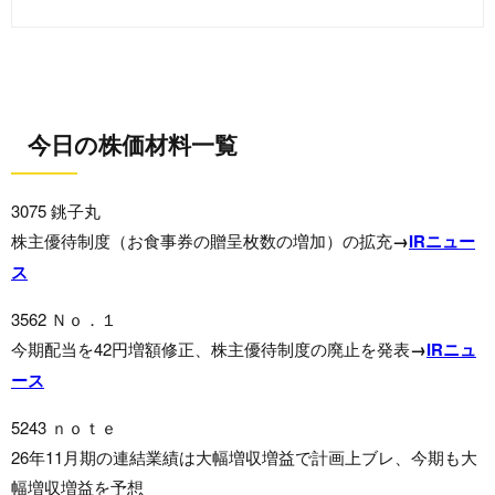
今日の株価材料一覧
3075 銚子丸
株主優待制度（お食事券の贈呈枚数の増加）の拡充
→
IRニュー
ス
3562 Ｎｏ．１
今期配当を42円増額修正、株主優待制度の廃止を発表
→
IRニュ
ース
5243 ｎｏｔｅ
26年11月期の連結業績は大幅増収増益で計画上ブレ、今期も大
幅増収増益を予想