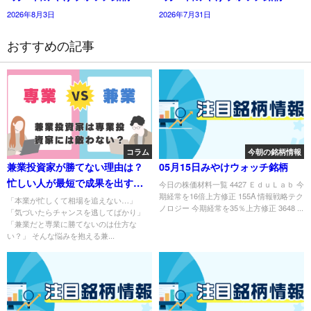
2026年8月3日
2026年7月31日
おすすめの記事
コラム
今朝の銘柄情報
兼業投資家が勝てない理由は？
05月15日みやけウォッチ銘柄
忙しい人が最短で成果を出す方
今日の株価材料一覧 4427 ＥｄｕＬａｂ 今
期経常を16倍上方修正 155A 情報戦略テク
法を徹底解説
「本業が忙しくて相場を追えない…」
ノロジー 今期経常を35％上方修正 3648 ...
「気づいたらチャンスを逃してばかり」
「兼業だと専業に勝てないのは仕方な
い？」 そんな悩みを抱える兼...