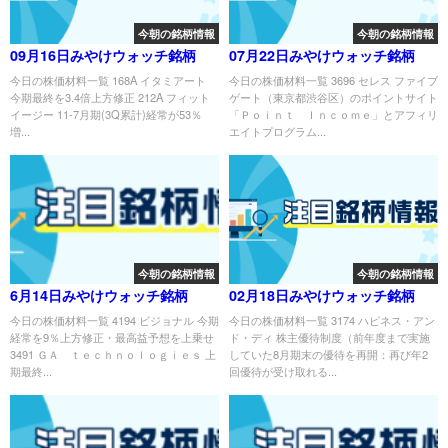
今朝の銘柄情報
今朝の銘柄情報
09月16日みやけウォッチ銘柄
07月22日みやけウォッチ銘柄
今日の株価材料一覧 168A イタミアート
今日の株価材料一覧 3696 セレス ファイブ
今期最終を3.4倍上方修正 212A フィット
ゲート（東京都渋谷区）のポイントサイト
イージー 11-7月期(3Q累計)経常が53％
「Ｐｏｉｎｔ Ｉｎｃｏｍｅ」とアフィリ
増...
エイトプログラム...
今朝の銘柄情報
今朝の銘柄情報
6月14日みやけウォッチ銘柄
02月18日みやけウォッチ銘柄
今日の株価材料一覧 4194 ビジョナル 今期
今日の株価材料一覧 3174 ハピネス・アン
経常を9％上方修正・最高益予想を上乗せ
ド・ディ 株主優待制度（前年度まで実施
3491 ＧＡ ｔｅｃｈｎｏｌｏｇｉｅｓ 上
していた8月期末の優待を再開：再び年2
期最終...
回優待が受け取れる...