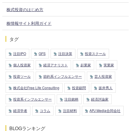
株式投資のはじめ方
株情報サイト利用ガイド
タグ
注目IPO
GFS
注目決算
投資スクール
個人投資家
経済アナリスト
起業家
実業家
投資ツール
節約系インフルエンサー
芸人投資家
株式会社Free Life Consulting
投資顧問
坂井秀人
投資系インフルエンサー
注目銘柄
経済評論家
経済学者
コラム
注目材料
APJ Media合同会社
BLOGランキング