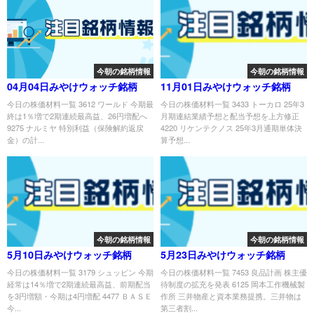
今朝の銘柄情報
今朝の銘柄情報
04月04日みやけウォッチ銘柄
11月01日みやけウォッチ銘柄
今日の株価材料一覧 3612 ワールド 今期最
今日の株価材料一覧 3433 トーカロ 25年3
終は1％増で2期連続最高益、26円増配へ
月期連結業績予想と配当予想を上方修正
9275 ナルミヤ 特別利益（保険解約返戻
4220 リケンテクノス 25年3月通期単体決
金）の計...
算予想...
今朝の銘柄情報
今朝の銘柄情報
5月10日みやけウォッチ銘柄
5月23日みやけウォッチ銘柄
今日の株価材料一覧 3179 シュッピン 今期
今日の株価材料一覧 7453 良品計画 株主優
経常は14％増で2期連続最高益、前期配当
待制度の拡充を発表 6125 岡本工作機械製
を3円増額・今期は4円増配 4477 ＢＡＳＥ
作所 三井物産と資本業務提携。三井物は
今...
第三者割...