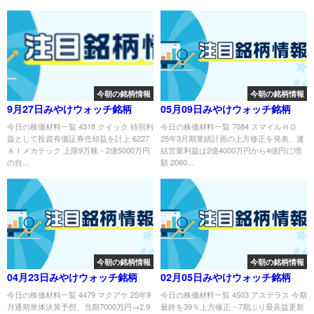
今朝の銘柄情報
今朝の銘柄情報
9月27日みやけウォッチ銘柄
05月09日みやけウォッチ銘柄
今日の株価材料一覧 4318 クイック 特別利
今日の株価材料一覧 7084 スマイルＨＤ
益として投資有価証券売却益を計上 6227
25年3月期業績計画の上方修正を発表、連
ＡＩメカテック 上限9万株・2億5000万円
結営業利益は2億4000万円から4億円に増
の自...
額 2060...
今朝の銘柄情報
今朝の銘柄情報
04月23日みやけウォッチ銘柄
02月05日みやけウォッチ銘柄
今日の株価材料一覧 4479 マクアケ 25年9
今日の株価材料一覧 4503 アステラス 今期
月通期単体決算予想、当期7000万円→2.9
最終を39％上方修正・7期ぶり最高益更新