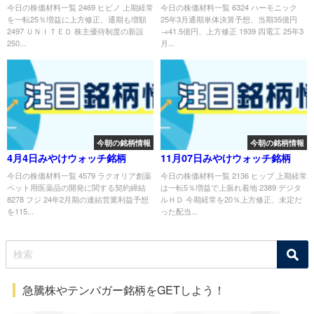
今日の株価材料一覧 2469 ヒビノ 上期経常
今日の株価材料一覧 6324 ハーモニック
を一転25％増益に上方修正、通期も増額
25年3月通期単体決算予想、当期35億円
2497 ＵＮＩＴＥＤ 株主優待制度の新設
→41.5億円、上方修正 1939 四電工 25年3
250...
月...
今朝の銘柄情報
今朝の銘柄情報
4月4日みやけウォッチ銘柄
11月07日みやけウォッチ銘柄
今日の株価材料一覧 4579 ラクオリア創薬
今日の株価材料一覧 2136 ヒップ 上期経常
ペット用医薬品の開発に関する契約締結
は一転5％増益で上振れ着地 2389 デジタ
8278 フジ 24年2月期の連結営業利益予想
ルＨＤ 今期経常を20％上方修正、未定だ
を115...
った配当...
急騰株やテンバガー銘柄をGETしよう！