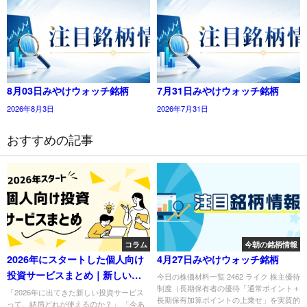
8月03日みやけウォッチ銘柄
7月31日みやけウォッチ銘柄
2026年8月3日
2026年7月31日
おすすめの記事
コラム
今朝の銘柄情報
2026年にスタートした個人向け
4月27日みやけウォッチ銘柄
投資サービスまとめ｜新しい選
今日の株価材料一覧 2462 ライク 株主優待
制度（長期保有者の優待「通常ポイント＋
択肢はどこまで使えるのか
「2026年に出てきた新しい投資サービス
長期保有加算ポイントの上乗せ」を実質的
って、結局どれが使えるのか？」 「今あ