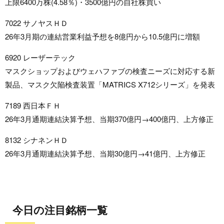
上限6400万株(4.58％)・3500億円の自社株買い
7022 サノヤスＨＤ
26年3月期の連結営業利益予想を8億円から10.5億円に増額
6920 レーザーテック
マスクショップおよびウェハファブの検査ニーズに対応する新
製品、マスク欠陥検査装置「MATRICS X712シリーズ」を発表
7189 西日本ＦＨ
26年3月通期連結決算予想、当期370億円→400億円、上方修正
8132 シナネンＨＤ
26年3月通期連結決算予想、当期30億円→41億円、上方修正
今日の注目銘柄一覧