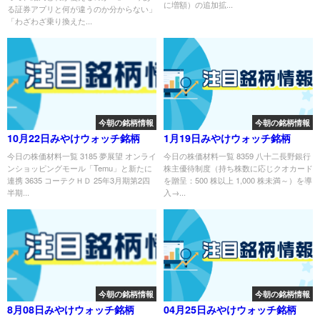
に増額）の追加拡...
る証券アプリと何が違うのか分からない」
「わざわざ乗り換えた...
今朝の銘柄情報
今朝の銘柄情報
10月22日みやけウォッチ銘柄
1月19日みやけウォッチ銘柄
今日の株価材料一覧 3185 夢展望 オンライ
今日の株価材料一覧 8359 八十二長野銀行
ンショッピングモール「Temu」と新たに
株主優待制度（持ち株数に応じクオカード
連携 3635 コーテクＨＤ 25年3月期第2四
を贈呈：500 株以上 1,000 株未満～）を導
半期...
入→...
今朝の銘柄情報
今朝の銘柄情報
8月08日みやけウォッチ銘柄
04月25日みやけウォッチ銘柄