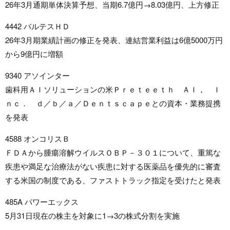
26年3月通期単体決算予想、当期6.7億円→8.03億円、上方修正
4442 バルテスＨＤ
26年3月期業績計画の修正を発表、連結営業利益は6億5000万円
から9億円に増額
9340 アソインター
歯科用ＡＩソリューションの米Ｐｒｅｔｅｅｔｈ ＡＩ， Ｉ
ｎｃ． ｄ／ｂ／ａ／Ｄｅｎｔｓｃａｐｅとの資本・業務提携
を発表
4588 オンコリスＢ
ＦＤＡから腫瘍溶解ウイルスＯＢＰ－３０１について、重篤な
疾患や満足な治療法がない疾患に対する医薬品を優先的に審査
する米国の制度である、ファストトラック指定を受けたと発表
485A パワーエックス
5月31日現在の株主を対象に1→3の株式分割を実施