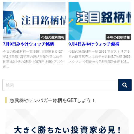
今朝の銘柄情報
今朝の銘柄情報
7月9日みやけウォッチ銘柄
9月4日みやけウォッチ銘柄
今日の株価材料一覧 9861 吉野家ＨＤ 27
今日の株価材料一覧 2685 アダストリア 8
年2月期第1四半期の連結営業利益は前年
月の既存店売上は前年同月比5.7％増 3659
同期比2.4倍の25億4400万円 3490 アズ企
ネクソン 今期配当を7.5円増額修正 805...
画...
急騰株やテンバガー銘柄をGETしよう！