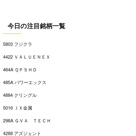
今日の注目銘柄一覧
5803 フジクラ
4422 ＶＡＬＵＥＮＥＸ
464A ＱＰＳＨＤ
485A パワーエックス
4884 クリングル
5016 ＪＸ金属
298A ＧＶＡ ＴＥＣＨ
4288 アズジェント