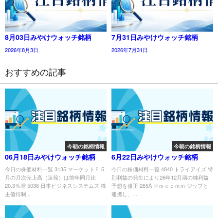
8月03日みやけウォッチ銘柄
7月31日みやけウォッチ銘柄
2026年8月3日
2026年7月31日
おすすめの記事
今朝の銘柄情報
今朝の銘柄情報
06月18日みやけウォッチ銘柄
6月22日みやけウォッチ銘柄
今日の株価材料一覧 3135 マーケットＥ 5
今日の株価材料一覧 4840 トライアイズ 特
月の月次売上高（速報）は前年同月比
別利益の発生により26年12月期の純利益
20.3％増 5036 日本ビジネスシステムズ 株
予想を修正 265A Ｈｍｃｏｍｍ ジップと
主優待制...
連携し、...