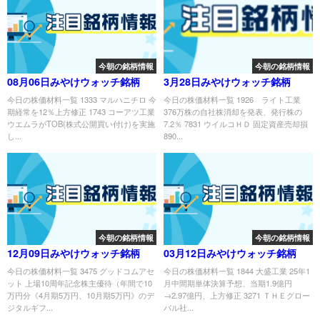
今朝の銘柄情報
今朝の銘柄情報
08月06日みやけウォッチ銘柄
3月28日みやけウォッチ銘柄
今日の株価材料一覧 1333 マルハニチロ 今
今日の株価材料一覧 1926 ライト工業
期経常を12％上方修正 1743 コーアツ工業
376万株の自社株消却を発表、発行株の
ウエムラがTOB(株式公開買い付け)を実施
7.2％ 7831 ウイルコＨＤ 固定資産売却損
し...
890...
今朝の銘柄情報
今朝の銘柄情報
12月09日みやけウォッチ銘柄
03月12日みやけウォッチ銘柄
今日の株価材料一覧 3475 グッドコムアセ
今日の株価材料一覧 1844 大盛工業 25年1
ット 上場10周年記念株主優待（年間で10
月中間期単体決算予想、当期1.9億円
万円分《4月期5万円、10月期5万円》のデ
→2.97億円、上方修正 3271 ＴＨＥグロー
ジタルギフ...
バル社...