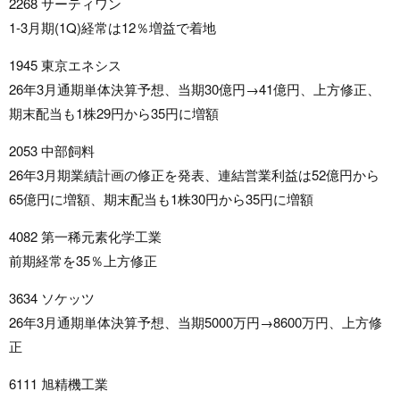
2268 サーティワン
1-3月期(1Q)経常は12％増益で着地
1945 東京エネシス
26年3月通期単体決算予想、当期30億円→41億円、上方修正、
期末配当も1株29円から35円に増額
2053 中部飼料
26年3月期業績計画の修正を発表、連結営業利益は52億円から
65億円に増額、期末配当も1株30円から35円に増額
4082 第一稀元素化学工業
前期経常を35％上方修正
3634 ソケッツ
26年3月通期単体決算予想、当期5000万円→8600万円、上方修
正
6111 旭精機工業