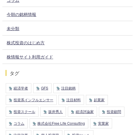
今朝の銘柄情報
未分類
株式投資のはじめ方
株情報サイト利用ガイド
タグ
経済学者
GFS
注目銘柄
投資系インフルエンサー
注目材料
起業家
投資スクール
坂井秀人
経済評論家
投資顧問
コラム
株式会社Free Life Consulting
実業家
注目決算
個人投資家
投資ツール