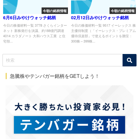
今朝の銘柄情報
今朝の銘柄情報
6月6日みやけウォッチ銘柄
02月12日みやけウォッチ銘柄
今日の株価材料一覧 3778 さくらインター
今日の株価材料一覧 9517 イーレックス 株
ネット 新株発行を決議、約188億円調達
主優待制度（「イーレックス・プレミアム
4014 カラダノート 大和ハウス工業 と住
優待倶楽部」で使えるポイントを贈呈：
宅領...
300株～399株...
急騰株やテンバガー銘柄をGETしよう！