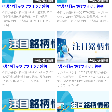
今朝の銘柄情報
今朝の銘柄情報
03月12日みやけウォッチ銘柄
12月11日みやけウォッチ銘柄
今日の株価材料一覧 1844 大盛工業 25年1
今日の株価材料一覧 1766 東建コーポレー
月中間期単体決算予想、当期1.9億円
ション 25年4月通期連結決算予想、当期
→2.97億円、上方修正 3271 ＴＨＥグロー
97.06億円→131.61億円、上方修正 3921 ...
バル社...
今朝の銘柄情報
今朝の銘柄情報
7月16日みやけウォッチ銘柄
7月29日みやけウォッチ銘柄
今日の株価材料一覧 1418 インターライフ
このページでは、2026年7月29日の株価材
300万株の自社株消却を発表、発行株の
料、決算発表、注目テーマをまとめていま
14.99％ 156A マテリアルグループ 上限
す。 発表されたIRや決算情報を確認した
20...
うえで、その日の...