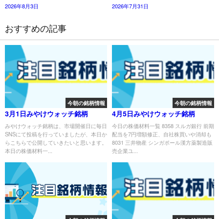
2026年8月3日
2026年7月31日
おすすめの記事
今朝の銘柄情報
今朝の銘柄情報
3月1日みやけウォッチ銘柄
4月5日みやけウォッチ銘柄
みやけウォッチ銘柄は、市場開催日に毎日
今日の株価材料一覧 8358 スルガ銀行 前期
SNSにて投稿を行っていましたが、本日か
配当を7円増額修正、自社株買いや消却も
らこちらで公開していきたいと思います。
8031 三井物産 シンガポール漢方薬製造販
本日の株価材料一...
売企業ユ...