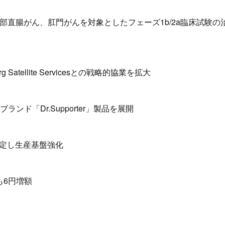
下部直腸がん、肛門がんを対象としたフェーズ1b/2a臨床試験の
tellite Servicesとの戦略的協業を拡大
ド「Dr.Supporter」製品を展開
定し生産基盤強化
も6円増額