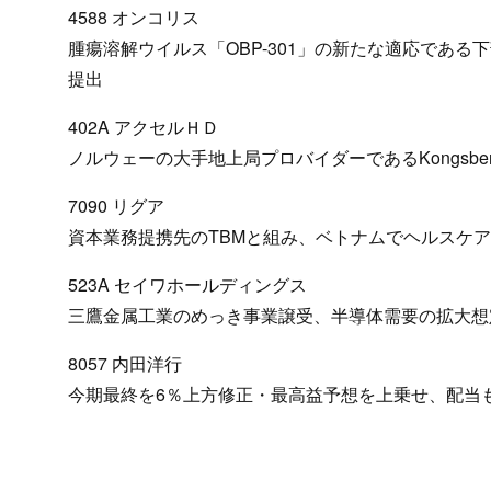
4588 オンコリス
腫瘍溶解ウイルス「OBP-301」の新たな適応である
提出
402A アクセルＨＤ
ノルウェーの大手地上局プロバイダーであるKongsberg Sa
7090 リグア
資本業務提携先のTBMと組み、ベトナムでヘルスケアブラン
523A セイワホールディングス
三鷹金属工業のめっき事業譲受、半導体需要の拡大想
8057 内田洋行
今期最終を6％上方修正・最高益予想を上乗せ、配当