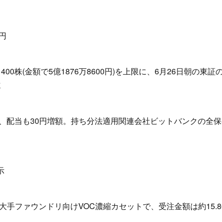
円
400株(金額で5億1876万8600円)を上限に、6月26日朝の東証
施
益、配当も30円増額。持ち分法適用関連会社ビットバンクの全
示
手ファウンドリ向けVOC濃縮カセットで、受注金額は約15.