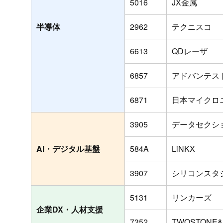
5016
JX金属
半導体
2962
テクニスコ
6613
QDレーザ
6857
アドバンテス
6871
日本マイクロ
3905
データセクシ
AI・デジタル基盤
584A
LiNKX
3907
シリコンスタ
5131
リンカーズ
企業DX・人材支援
7352
TWOSTONE&