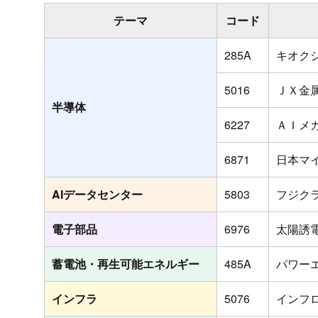
テーマ
コード
285A
キオク
5016
ＪＸ金
半導体
6227
ＡＩメ
6871
日本マ
AIデータセンター
5803
フジク
電子部品
6976
太陽誘
蓄電池・再生可能エネルギー
485A
パワー
インフラ
5076
インフ