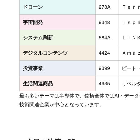
ドローン
278A
Ｔｅｒ
宇宙開発
9348
ｉｓｐ
システム刷新
584A
ＬｉＮ
デジタルコンテンツ
4424
Ａｍａ
投資事業
9399
ビート
生活関連商品
4935
リベル
最も多いテーマは半導体で、銘柄全体ではAI・デー
技術関連企業が中心となっています。