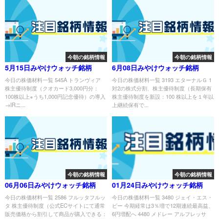
今朝の銘柄情報
今朝の銘柄情報
5月15日みやけウォッチ銘柄
6月08日みやけウォッチ銘柄
今日の株価材料一覧 545A トランヴィア
今日の株価材料一覧 3193 エターナルＧ 1
株主優待制度（クオカード3,000円分：
対2の株式分割、株主優待制度（長期保有
100株以上※うち1,000円記念優待）の導入
株主優待制度を新設：100 株以上を１年以
→IRニ...
上継続保有で...
今朝の銘柄情報
今朝の銘柄情報
06月06日みやけウォッチ銘柄
01月24日みやけウォッチ銘柄
今日の株価材料一覧 2586 フルッタフルッ
今日の株価材料一覧 3480 ジェイ・エス・
タ 株主優待制度（公式ECサイトにて通常
ビー 今期経常は3％増で12期連続最高益、
販売価格から割引して商品が購入できる：
6円増配へ 4480 メドレー アルフレッサ