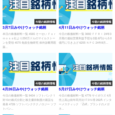
今朝の銘柄情報
今朝の銘柄情報
3月7日みやけウォッチ銘柄
4月11日みやけウォッチ銘柄
本日の株価材料一覧 4565 そーせい Ｆｏｒ
今日の株価材料一覧 3692 ＦＦＲＩ 24年3
ｍｏｓａ社より250万ドルのマイルストー
月期の連結営業利益予想を2億.6円から5.0
ンを受領 4570 免疫生物研究 体外診断用医
億円に引き上げ 6255 ＮＰＣ 24年8月...
薬...
今朝の銘柄情報
今朝の銘柄情報
4月26日みやけウォッチ銘柄
5月27日みやけウォッチ銘柄
今日の株価材料一覧 9434 ソフトバンク 1
今日の株価材料一覧 4776 サイボウズ 4月
対10の株式分割と株主優待制度の新設を
売上高は前年同月比17.0％増 262A インタ
発表 4726 ソフトバンクテクノロジー ソフ
ーメスティック 「Zoff」ブランドのメガ
トバン...
ネ...