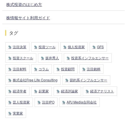
株式投資のはじめ方
株情報サイト利用ガイド
タグ
注目決算
投資ツール
個人投資家
GFS
投資スクール
坂井秀人
投資系インフルエンサー
注目材料
コラム
投資顧問
注目銘柄
株式会社Free Life Consulting
節約系インフルエンサー
経済学者
起業家
経済評論家
経済アナリスト
芸人投資家
注目IPO
APJ Media合同会社
実業家