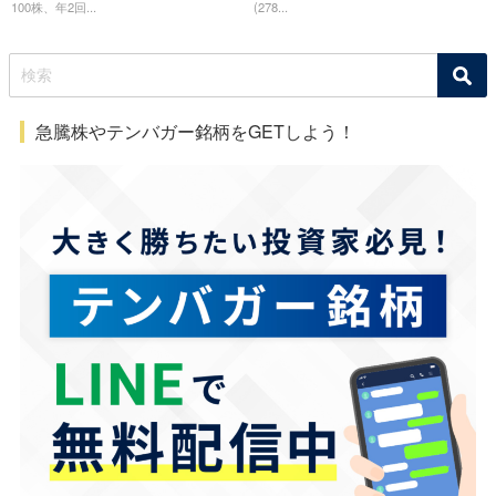
100株、年2回...
(278...
急騰株やテンバガー銘柄をGETしよう！