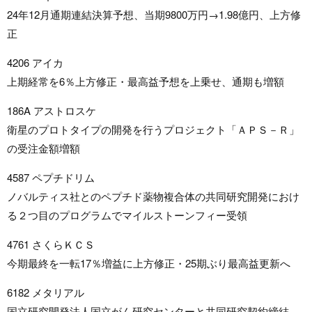
24年12月通期連結決算予想、当期9800万円→1.98億円、上方修
正
4206 アイカ
上期経常を6％上方修正・最高益予想を上乗せ、通期も増額
186A アストロスケ
衛星のプロトタイプの開発を行うプロジェクト「ＡＰＳ－Ｒ」
の受注金額増額
4587 ペプチドリム
ノバルティス社とのペプチド薬物複合体の共同研究開発におけ
る２つ目のプログラムでマイルストーンフィー受領
4761 さくらＫＣＳ
今期最終を一転17％増益に上方修正・25期ぶり最高益更新へ
6182 メタリアル
国立研究開発法人国立がん研究センターと共同研究契約締結