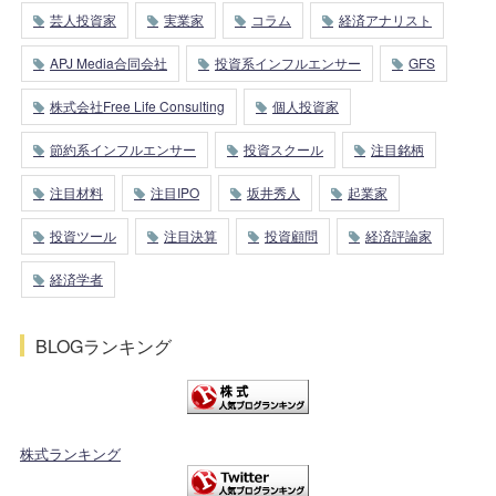
芸人投資家
実業家
コラム
経済アナリスト
APJ Media合同会社
投資系インフルエンサー
GFS
株式会社Free Life Consulting
個人投資家
節約系インフルエンサー
投資スクール
注目銘柄
注目材料
注目IPO
坂井秀人
起業家
投資ツール
注目決算
投資顧問
経済評論家
経済学者
BLOGランキング
株式ランキング