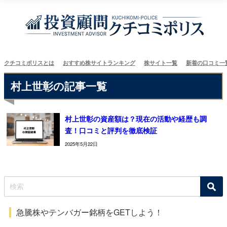
クチコミポリスとは
おすすめ株サイトランキング
株サイト一覧
新着の口コミ一
村上世彰の記事一覧
村上世彰の資産額は？現在の活動や経歴も調
査！口コミと評判を徹底検証
2025年5月22日
急騰株やテンバガー銘柄をGETしよう！