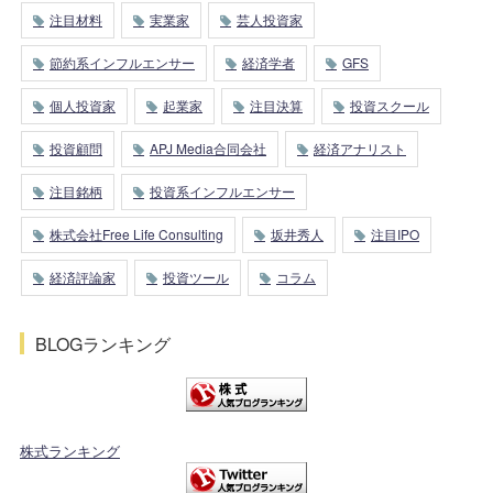
注目材料
実業家
芸人投資家
節約系インフルエンサー
経済学者
GFS
個人投資家
起業家
注目決算
投資スクール
投資顧問
APJ Media合同会社
経済アナリスト
注目銘柄
投資系インフルエンサー
株式会社Free Life Consulting
坂井秀人
注目IPO
経済評論家
投資ツール
コラム
BLOGランキング
株式ランキング