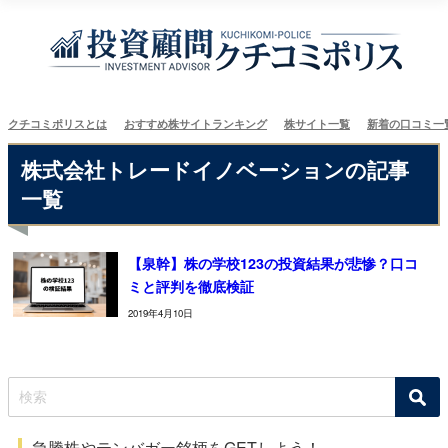
クチコミポリスとは
おすすめ株サイトランキング
株サイト一覧
新着の口コミ一
株式会社トレードイノベーションの記事
一覧
【泉幹】株の学校123の投資結果が悲惨？口コ
ミと評判を徹底検証
2019年4月10日
急騰株やテンバガー銘柄をGETしよう！