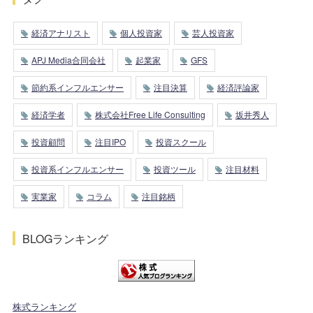
経済アナリスト
個人投資家
芸人投資家
APJ Media合同会社
起業家
GFS
節約系インフルエンサー
注目決算
経済評論家
経済学者
株式会社Free Life Consulting
坂井秀人
投資顧問
注目IPO
投資スクール
投資系インフルエンサー
投資ツール
注目材料
実業家
コラム
注目銘柄
BLOGランキング
株式ランキング