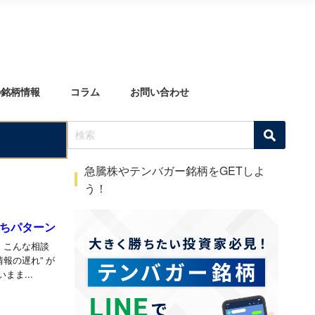
の銘柄情報
コラム
お問い合わせ
急騰株やテンバガー銘柄をGETしよ
う！
勝ちパターン
報の遅れ” が
まま...