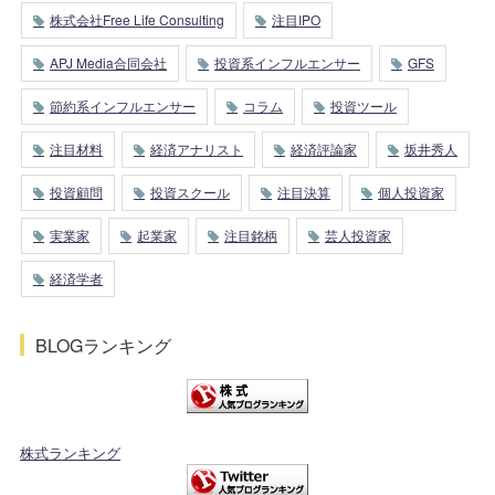
株式会社Free Life Consulting
注目IPO
APJ Media合同会社
投資系インフルエンサー
GFS
節約系インフルエンサー
コラム
投資ツール
注目材料
経済アナリスト
経済評論家
坂井秀人
投資顧問
投資スクール
注目決算
個人投資家
実業家
起業家
注目銘柄
芸人投資家
経済学者
BLOGランキング
株式ランキング