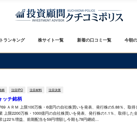
トランキング
株サイト一覧
新着の口コミ一覧
今朝
銘柄
注目IPO
注目材料
注目決算
ォッチ銘柄
769 ＡＲＭ 上限100万株・6億円の自社株買いを発表、発行株の5.88％、取
学工業 上限2200万株・1000億円の自社株買いを発表、発行株の1.1％、取得し
経常は22％増益、前期配当を59円増額し今期も78円継続...