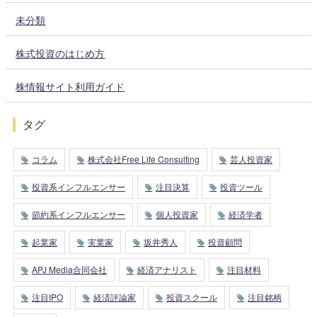
未分類
株式投資のはじめ方
株情報サイト利用ガイド
タグ
コラム
株式会社Free Life Consulting
芸人投資家
投資系インフルエンサー
注目決算
投資ツール
節約系インフルエンサー
個人投資家
経済学者
起業家
実業家
坂井秀人
投資顧問
APJ Media合同会社
経済アナリスト
注目材料
注目IPO
経済評論家
投資スクール
注目銘柄