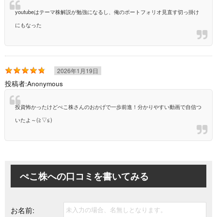
youtubeはテーマ株解説が勉強になるし、俺のポートフォリオ見直す切っ掛け
にもなった
2026年1月19日
投稿者:
Anonymous
投資怖かったけどぺこ株さんのおかげで一歩前進！分かりやすい動画で自信つ
いたよ～(≧▽≦)
ぺこ株への
口コミを書いてみる
お名前: