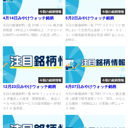
今朝の銘柄情報
今朝の銘柄情報
4月14日みやけウォッチ銘柄
5月2日みやけウォッチ銘柄
今日の株価材料一覧 2186 ソーバル 株主優
今日の株価材料一覧 7777 ３Ｄマトリク 欧
待制度（3年以上1,000株以上：クオカード
州において次世代止血材（ＴＤＭ－６２
2,000円→4,000円に増額）の拡充→IRニ...
３）の製造販売承認を申請 2907 あじかん
24年3...
今朝の銘柄情報
今朝の銘柄情報
12月23日みやけウォッチ銘柄
4月07日みやけウォッチ銘柄
今日の株価材料一覧 4416 ＴｒｕｅＤａｔ
今日の株価材料一覧 7901 マツモト 株主優
ａ 伊藤忠との資本・業務提携し、食品メ
待（抽選で暗号資産ソラナ「SOL」がもら
ーカー向け新サービスの提供開始へ 8783
える優待：100株以上）の実施→IRニュー
ＧＦＡ 薬用育...
ス 349...