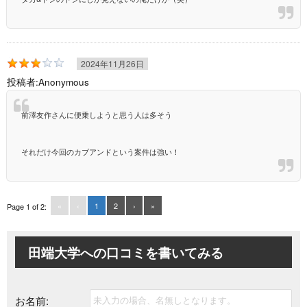
2024年11月26日
投稿者:
Anonymous
前澤友作さんに便乗しようと思う人は多そう
それだけ今回のカブアンドという案件は強い！
«
‹
1
2
›
»
Page 1 of 2:
田端大学への
口コミを書いてみる
お名前: