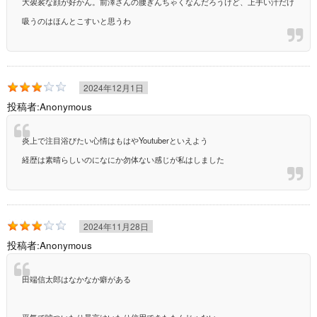
大袈裟な顔が好かん。前澤さんの腰ぎんちゃくなんだろうけど、上手い汁だけ
吸うのはほんとこすいと思うわ
2024年12月1日
投稿者:
Anonymous
炎上で注目浴びたい心情はもはやYoutuberといえよう
経歴は素晴らしいのになにか勿体ない感じが私はしました
2024年11月28日
投稿者:
Anonymous
田端信太郎はなかなか癖がある