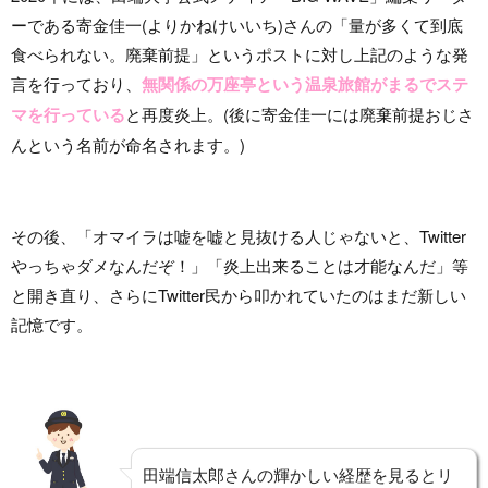
ーである寄金佳一(よりかねけいいち)さんの「量が多くて到底
食べられない。廃棄前提」というポストに対し上記のような発
言を行っており、
無関係の万座亭という温泉旅館がまるでステ
マを行っている
と再度炎上。(後に寄金佳一には廃棄前提おじさ
んという名前が命名されます。)
その後、「オマイラは嘘を嘘と見抜ける人じゃないと、Twitter
やっちゃダメなんだぞ！」「炎上出来ることは才能なんだ」等
と開き直り、さらにTwitter民から叩かれていたのはまだ新しい
記憶です。
田端信太郎さんの輝かしい経歴を見るとリ