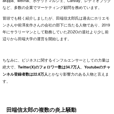
akippa、wevnal、ポケットマルシェ、Carstay、レディオブック
など、多数の企業でマーケティング顧問を務めています。
冒頭でも軽く紹介しましたが、田端信太郎氏は過去にホリエモ
ンさんや前澤友作さんの会社の部下に当たる人物であり、2019
年にサラリーマンとして勤務していたZOZOの退社より少し前
辺りから田端大学の運営を開始します。
ちなみに、ビジネスに関するインフルエンサーとしての力量は
絶大で、
Twitter(X)のフォロワー数は34.7万人
、
Youtubeのチャ
ンネル登録者数は22.8万人
とかなり影響力のある人物と言えま
す。
田端信太郎の複数の炎上騒動