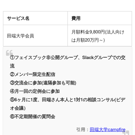
サービス名
費用
月額料金9,800円(法人向け
田端大学会員
は月額20万円～)
①フェイスブック非公開グループ、Slackグループでの交
流
②メンバー限定生配信
③交流会に参加(遠隔参加も可能)
④月一回の定例会に参加
⑤6ヶ月に1度、田端さん本人と1対1の相談コンサル(ビデ
オ会議）
⑥不定期開催の質問会
引用：
田端大学campfire