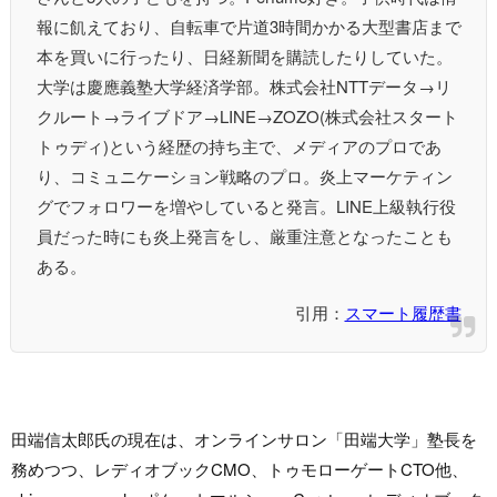
報に飢えており、自転車で片道3時間かかる大型書店まで
本を買いに行ったり、日経新聞を購読したりしていた。
大学は慶應義塾大学経済学部。株式会社NTTデータ→リ
クルート→ライブドア→LINE→ZOZO(株式会社スタート
トゥディ)という経歴の持ち主で、メディアのプロであ
り、コミュニケーション戦略のプロ。炎上マーケティン
グでフォロワーを増やしていると発言。LINE上級執行役
員だった時にも炎上発言をし、厳重注意となったことも
ある。
引用：
スマート履歴書
田端信太郎氏の現在は、オンラインサロン「田端大学」塾長を
務めつつ、レディオブックCMO、トゥモローゲートCTO他、