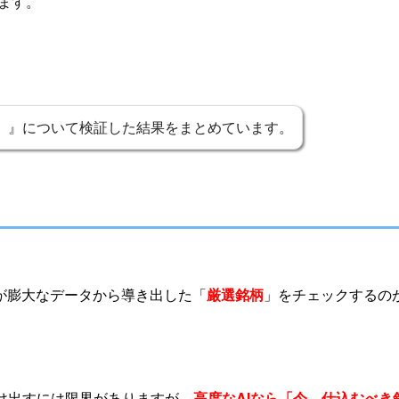
ます。
N）』について検証した結果をまとめています。
が膨大なデータから導き出した「
厳選銘柄
」をチェックするの
け出すには限界がありますが、
高度なAIなら「今、仕込むべき