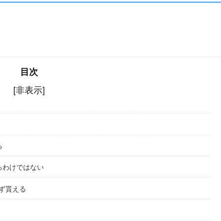
目次
[非表示]
る
るわけではない
ず貰える