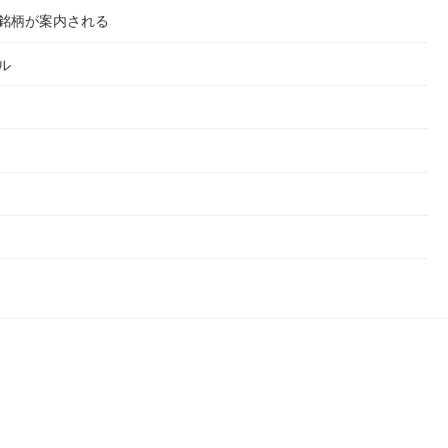
銘柄が案内される
ル