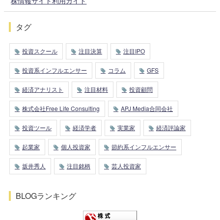
株情報サイト利用ガイド
タグ
投資スクール
注目決算
注目IPO
投資系インフルエンサー
コラム
GFS
経済アナリスト
注目材料
投資顧問
株式会社Free Life Consulting
APJ Media合同会社
投資ツール
経済学者
実業家
経済評論家
起業家
個人投資家
節約系インフルエンサー
坂井秀人
注目銘柄
芸人投資家
BLOGランキング