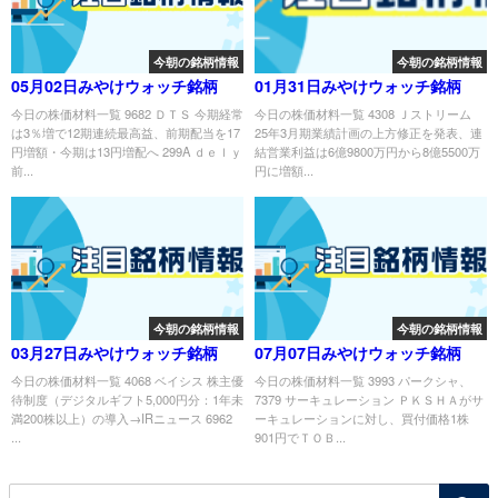
今朝の銘柄情報
今朝の銘柄情報
05月02日みやけウォッチ銘柄
01月31日みやけウォッチ銘柄
今日の株価材料一覧 9682 ＤＴＳ 今期経常
今日の株価材料一覧 4308 Ｊストリーム
は3％増で12期連続最高益、前期配当を17
25年3月期業績計画の上方修正を発表、連
円増額・今期は13円増配へ 299A ｄｅｌｙ
結営業利益は6億9800万円から8億5500万
前...
円に増額...
今朝の銘柄情報
今朝の銘柄情報
03月27日みやけウォッチ銘柄
07月07日みやけウォッチ銘柄
今日の株価材料一覧 4068 ベイシス 株主優
今日の株価材料一覧 3993 パークシャ、
待制度（デジタルギフト5,000円分：1年未
7379 サーキュレーション ＰＫＳＨＡがサ
満200株以上）の導入→IRニュース 6962
ーキュレーションに対し、買付価格1株
...
901円でＴＯＢ...