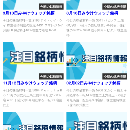
今朝の銘柄情報
今朝の銘柄情報
9月13日みやけウォッチ銘柄
8月16日みやけウォッチ銘柄
今日の株価材料一覧 2198 アイ・ケイ・ケ
今日の株価材料一覧 3641 パピレス 上限
イ 株主優待制度の拡充 4431 スマレジ 5-7
60万株・7億円の自社株買いを発表、発行
月期(1Q)経常は46％増益で着地 6778...
株の6.02％ 3498 霞ヶ関キャピタル 株主優
待...
今朝の銘柄情報
今朝の銘柄情報
11月12日みやけウォッチ銘柄
02月02日みやけウォッチ銘柄
今日の株価材料一覧 3064 ＭｏｎｏｔａＲ
今日の株価材料一覧 5906 エムケー精工 今
Ｏ 10月の月次売上高は前年同月比17.8％
期経常を一転14％増益に上方修正・2期ぶ
増 4021 日産化学 今期経常を一転3％増益
り最高益、配当も3円増額、株主優待制度
に上...
（保有株式数に...