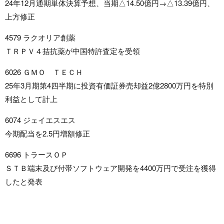
24年12月通期単体決算予想、当期△14.50億円→△13.39億円、
上方修正
4579 ラクオリア創薬
ＴＲＰＶ４拮抗薬が中国特許査定を受領
6026 ＧＭＯ ＴＥＣＨ
25年3月期第4四半期に投資有価証券売却益2億2800万円を特別
利益として計上
6074 ジェイエスエス
今期配当を2.5円増額修正
6696 トラースＯＰ
ＳＴＢ端末及び付帯ソフトウェア開発を4400万円で受注を獲得
したと発表