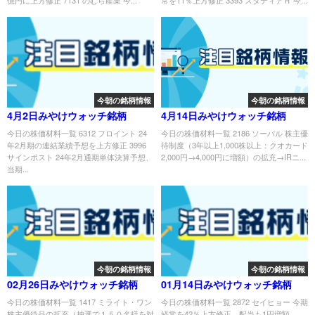
今朝の銘柄情報
今朝の銘柄情報
4月2日みやけウォッチ銘柄
4月14日みやけウォッチ銘柄
今日の株価材料一覧 6312 フロイント 24
今日の株価材料一覧 2186 ソーバル 株主優
年2月期の連結業績予想を上方修正 3996
待制度（3年以上1,000株以上：クオカード
サインポスト 24年2月通期単体決算予想、
2,000円→4,000円に増額）の拡充→IRニ...
当期...
今朝の銘柄情報
今朝の銘柄情報
02月26日みやけウォッチ銘柄
01月14日みやけウォッチ銘柄
今日の株価材料一覧 1417 ミライト・ワン
今日の株価材料一覧 2872 セイヒョー 今期
株主優待品の拡充（抽選で１５０名様を対
経常を42％上方修正、配当も1円増額