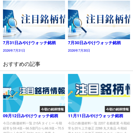
7月31日みやけウォッチ銘柄
7月30日みやけウォッチ銘柄
2026年7月31日
2026年7月30日
おすすめの記事
今朝の銘柄情報
今朝の銘柄情報
09月12日みやけウォッチ銘柄
11月11日みやけウォッチ銘柄
今日の株価材料一覧 215A タイミー 今期
今日の株価材料一覧 2207 名糖産業 今期経
経常を59.4億～66.5億円から66.9億～70.5
常を20％上方修正 2288 丸大食品 今期経
億円に上方修正 7131 のむら産業 今...
常を11％上方修正 3393 スタティアＨ 今...