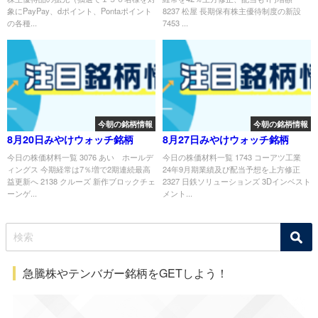
象にPayPay、dポイント、Pontaポイント
8237 松屋 長期保有株主優待制度の新設
の各種...
7453 ...
今朝の銘柄情報
今朝の銘柄情報
8月20日みやけウォッチ銘柄
8月27日みやけウォッチ銘柄
今日の株価材料一覧 3076 あい ホールデ
今日の株価材料一覧 1743 コーアツ工業
ィングス 今期経常は7％増で2期連続最高
24年9月期業績及び配当予想を上方修正
益更新へ 2138 クルーズ 新作ブロックチェ
2327 日鉄ソリューションズ 3Dインベスト
ーンゲ...
メント...
急騰株やテンバガー銘柄をGETしよう！