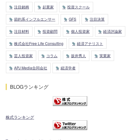
注目銘柄
起業家
投資スクール
節約系インフルエンサー
GFS
注目決算
注目材料
投資顧問
個人投資家
経済評論家
株式会社Free Life Consulting
経済アナリスト
芸人投資家
コラム
坂井秀人
実業家
APJ Media合同会社
経済学者
BLOGランキング
株式ランキング