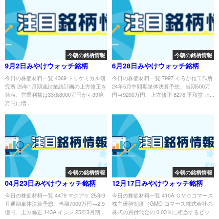
今朝の銘柄情報
今朝の銘柄情報
9月2日みやけウォッチ銘柄
6月28日みやけウォッチ銘柄
今日の株価材料一覧 4369 トリケミカル研
今日の株価材料一覧 7997 くろがね工作所
究所 25年1月期連結業績計画の上方修正を
24年5月中間期単体決算予想、当期500万
発表、営業利益は33億8000万円から39億
円→9200万円、上方修正 8276 平和堂 上...
万円に増...
今朝の銘柄情報
今朝の銘柄情報
04月23日みやけウォッチ銘柄
12月17日みやけウォッチ銘柄
今日の株価材料一覧 4479 マクアケ 25年9
今日の株価材料一覧 410A ＧＭＯコマース
月通期単体決算予想、当期7000万円→2.9
株主優待制度（GMO コマース株式会社の
億円、上方修正 143A イシン 25年3月期...
株式の買付代金の 0.03％に相当するビッ