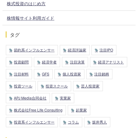
株式投資のはじめ方
株情報サイト利用ガイド
タグ
節約系インフルエンサー
経済評論家
注目IPO
投資顧問
経済学者
注目決算
経済アナリスト
注目材料
GFS
個人投資家
注目銘柄
投資ツール
投資スクール
芸人投資家
APJ Media合同会社
実業家
株式会社Free Life Consulting
起業家
投資系インフルエンサー
コラム
坂井秀人