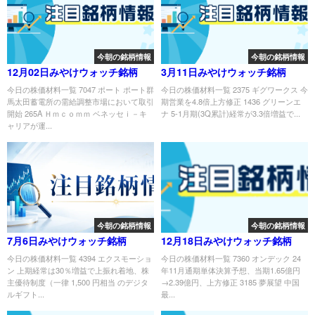
今朝の銘柄情報
今朝の銘柄情報
12月02日みやけウォッチ銘柄
3月11日みやけウォッチ銘柄
今日の株価材料一覧 7047 ポート ポート群
今日の株価材料一覧 2375 ギグワークス 今
馬太田蓄電所の需給調整市場において取引
期営業を4.8倍上方修正 1436 グリーンエ
開始 265A Ｈｍｃｏｍｍ ベネッセｉ－キ
ナ 5-1月期(3Q累計)経常が3.3倍増益で...
ャリアが運...
今朝の銘柄情報
今朝の銘柄情報
7月6日みやけウォッチ銘柄
12月18日みやけウォッチ銘柄
今日の株価材料一覧 4394 エクスモーショ
今日の株価材料一覧 7360 オンデック 24
ン 上期経常は30％増益で上振れ着地、株
年11月通期単体決算予想、当期1.65億円
主優待制度（一律 1,500 円相当 のデジタ
→2.39億円、上方修正 3185 夢展望 中国
ルギフト...
最...