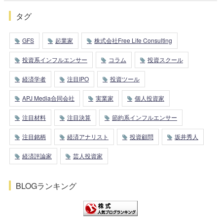
タグ
GFS
起業家
株式会社Free Life Consulting
投資系インフルエンサー
コラム
投資スクール
経済学者
注目IPO
投資ツール
APJ Media合同会社
実業家
個人投資家
注目材料
注目決算
節約系インフルエンサー
注目銘柄
経済アナリスト
投資顧問
坂井秀人
経済評論家
芸人投資家
BLOGランキング