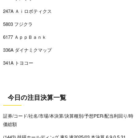
247A Ａｉロボティクス
5803 フジクラ
6177 ＡｐｐＢａｎｋ
336A ダイナミクマップ
341A トヨコー
今日の注目決算一覧
証券/コード/社名/市場/本決算/決算種別/予想PER/配当利回り/時
価総額
(1443) 技研ホールディング 東S 連2025/03 本決算 6.9 0.5 31