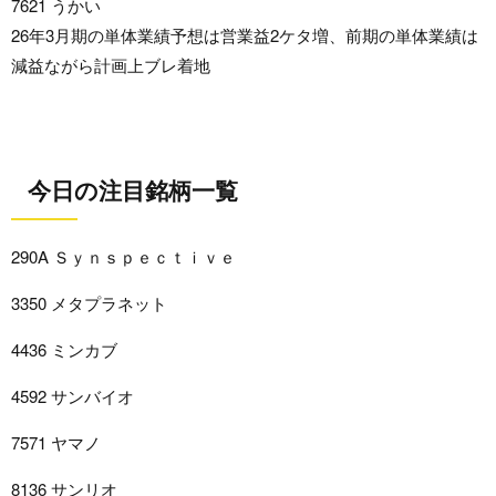
7621 うかい
26年3月期の単体業績予想は営業益2ケタ増、前期の単体業績は
減益ながら計画上ブレ着地
今日の注目銘柄一覧
290A Ｓｙｎｓｐｅｃｔｉｖｅ
3350 メタプラネット
4436 ミンカブ
4592 サンバイオ
7571 ヤマノ
8136 サンリオ