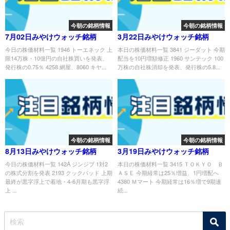
今朝の銘柄情報
今朝の銘柄情報
7月02日みやけウォッチ銘柄
3月22日みやけウォッチ銘柄
今日の株価材料一覧 1946 トーエネック 上
本日の株価材料一覧 3841 ジーダット 今期
限14万株・10億円の自社株買いを発表、
配当を10円増額修正 1960 サンテック 100
発行株の0.75％ 4258 網屋、8060 キヤ...
万株の自社株消却を発表、発行株の5.8...
今朝の銘柄情報
今朝の銘柄情報
8月13日みやけウォッチ銘柄
3月19日みやけウォッチ銘柄
今日の株価材料一覧 142A ジンジブ 1対2
本日の株価材料一覧 3415 ＴＯＫＹＯ Ｂ
の株式分割を発表 2193 クックパッド 上期
ＡＳＥ 今期経常は25％増益、1円増配へ
最終が黒字浮上で着地・4-6月期も黒字浮
4380 Ｍマート 今期経常は16％増で9期連
上 ...
続...