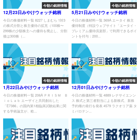
今朝の銘柄情報
今朝の銘柄情報
12月23日みやけウォッチ銘柄
5月21日みやけウォッチ銘柄
今日の株価材料一覧 8227 しまむら 1対3
今日の株価材料一覧 369A エータイ 株主
の株式分割と株主優待の拡充（100株〜
優待制度（特設ウェブサイト「エータイ・
299株の少額株主への優待を廃止し、分割
プレミアム優待倶楽部」で利用できるポイ
後は300株（...
ントを付与：200...
今朝の銘柄情報
今朝の銘柄情報
1月22日みやけウォッチ銘柄
12月01日みやけウォッチ銘柄
今日の株価材料一覧 206A ＰＲＩＳＭ Ｂ
今日の株価材料一覧 4889 レナサイエンン
ｉｏＬａｂ エーザイと共同創出した
ス 株式と第三者割当による新株式、新株
「E7386」の国内第1相臨床試験結果に関
予約権の発行を発表 4579 ラクオリア薬 タ
する学術論文が、欧...
ミバロテン...