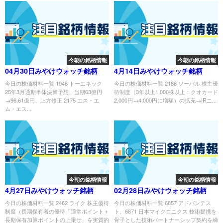
今朝の銘柄情報
今朝の銘柄情報
04月30日みやけウォッチ銘柄
4月14日みやけウォッチ銘柄
今日の株価材料一覧 1946 トーエネック
今日の株価材料一覧 2186 ソーバル 株主優
25年3月通期単体決算予想、当期63億円
待制度（3年以上1,000株以上：クオカード
→96.61億円、上方修正 2175 エス・エ
2,000円→4,000円に増額）の拡充→IRニ...
ム・エス...
今朝の銘柄情報
今朝の銘柄情報
4月27日みやけウォッチ銘柄
02月28日みやけウォッチ銘柄
今日の株価材料一覧 2462 ライク 株主優待
今日の株価材料一覧 6857 アドバンテス
制度（長期保有者の優待「通常ポイント＋
ト、6871 日本マイクロニクス 技術提携を
長期保有加算ポイントの上乗せ」を実質的
骨子とした技術パートナーシップ契約を締