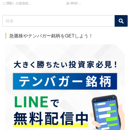
に増額）の追加拡...
結 9533 ...
急騰株やテンバガー銘柄をGETしよう！