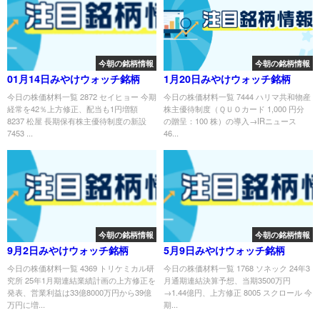
今朝の銘柄情報
今朝の銘柄情報
01月14日みやけウォッチ銘柄
1月20日みやけウォッチ銘柄
今日の株価材料一覧 2872 セイヒョー 今期
今日の株価材料一覧 7444 ハリマ共和物産
経常を42％上方修正、配当も1円増額
株主優待制度（ＱＵＯカード 1,000 円分
8237 松屋 長期保有株主優待制度の新設
の贈呈：100 株）の導入→IRニュース
7453 ...
46...
今朝の銘柄情報
今朝の銘柄情報
9月2日みやけウォッチ銘柄
5月9日みやけウォッチ銘柄
今日の株価材料一覧 4369 トリケミカル研
今日の株価材料一覧 1768 ソネック 24年3
究所 25年1月期連結業績計画の上方修正を
月通期連結決算予想、当期3500万円
発表、営業利益は33億8000万円から39億
→1.44億円、上方修正 8005 スクロール 今
万円に増...
期...