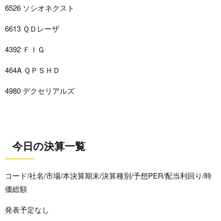
6526 ソシオネクスト
6613 ＱＤレーザ
4392 ＦＩＧ
464A ＱＰＳＨＤ
4980 デクセリアルズ
今日の決算一覧
コード/社名/市場/本決算期末/決算種別/予想PER/配当利回り/時
価総額
発表予定なし