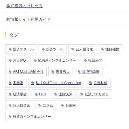
株式投資のはじめ方
株情報サイト利用ガイド
タグ
投資スクール
投資ツール
芸人投資家
注目銘柄
注目IPO
節約系インフルエンサー
投資顧問
APJ Media合同会社
坂井秀人
経済評論家
実業家
株式会社Free Life Consulting
注目材料
経済学者
GFS
注目決算
経済アナリスト
個人投資家
コラム
起業家
投資系インフルエンサー