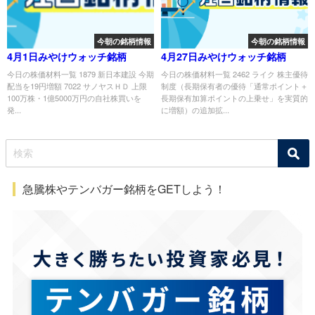
今朝の銘柄情報
今朝の銘柄情報
4月1日みやけウォッチ銘柄
4月27日みやけウォッチ銘柄
今日の株価材料一覧 1879 新日本建設 今期
今日の株価材料一覧 2462 ライク 株主優待
配当を19円増額 7022 サノヤスＨＤ 上限
制度（長期保有者の優待「通常ポイント＋
100万株・1億5000万円の自社株買いを
長期保有加算ポイントの上乗せ」を実質的
発...
に増額）の追加拡...
急騰株やテンバガー銘柄をGETしよう！