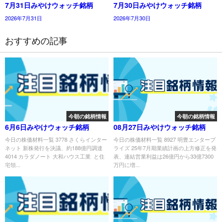
7月31日みやけウォッチ銘柄
7月30日みやけウォッチ銘柄
2026年7月31日
2026年7月30日
おすすめの記事
今朝の銘柄情報
今朝の銘柄情報
6月6日みやけウォッチ銘柄
08月27日みやけウォッチ銘柄
今日の株価材料一覧 3778 さくらインター
今日の株価材料一覧 8927 明豊エンタープ
ネット 新株発行を決議、約188億円調達
ライズ 25年7月期業績計画の上方修正を発
4014 カラダノート 大和ハウス工業 と住
表、連結営業利益は26億円から33億7300
宅領...
万円に増...