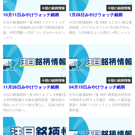
今朝の銘柄情報
今朝の銘柄情報
10月11日みやけウォッチ銘柄
1月28日みやけウォッチ銘柄
今日の株価材料一覧 9983 ファーストリテ
今日の株価材料一覧 3908 コラボス 株主優
イリング 今期最終は3％増で5期連続最高
待制度（デジタルギフト® 15,000 円分を
益、50円増配へ 2157 コシダカホールディ
贈呈：1,000株以上）の導入→IRニュース
ングス ...
...
今朝の銘柄情報
今朝の銘柄情報
11月26日みやけウォッチ銘柄
04月15日みやけウォッチ銘柄
今日の株価材料一覧 2311 エプコ 今期配当
今日の株価材料一覧 3541 農業総合研究所
を3円増額修正＆株主優待制度（優待品の
今期経常を82％上方修正・9期ぶり最高益
増化+カテゴリー制を導入し、従来の枠を
更新へ 5580 プロディライト 2月中間期営
5名から10名へ...
業利益...