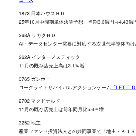
1873 日本ハウスＨＤ
25年10月中間期単体決算予想、当期3.6億円→4.43
268A リガクＨＤ
AI・データセンター需要に対応する次世代半導体向け高精
262A インターメスティック
11月の既存店売上高は3.1％増
3765 ガンホー
ローグライトサバイバルアクションゲーム
「LET IT 
2702 マクドナルド
11月の既存店売上は前年同月比5.6％増
3252 地主
産業ファンド投資法人との共同事業で「地主・ＫＪＲ