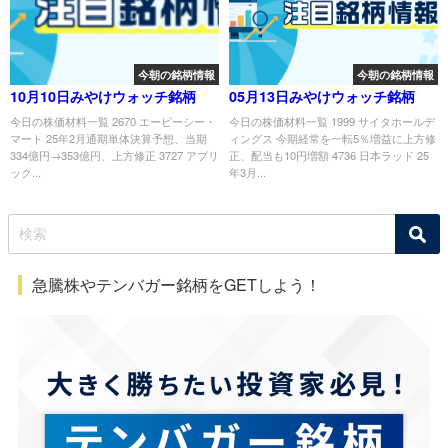
今朝の銘柄情報
今朝の銘柄情報
10月10日みやけウォッチ銘柄
05月13日みやけウォッチ銘柄
今日の株価材料一覧 2670 エービーシー・
今日の株価材料一覧 1999 サイタホールデ
マート 25年2月通期単体決算予想、当期
ィングス 今期経常を一転5％増益に上方修
334億円→353億円、上方修正 3727 アプリ
正、配当も10円増額 4736 日本ラッド 25
ック...
年3月...
急騰株やテンバガー銘柄をGETしよう！