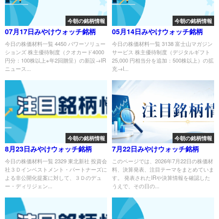
今朝の銘柄情報
今朝の銘柄情報
07月17日みやけウォッチ銘柄
05月14日みやけウォッチ銘柄
今日の株価材料一覧 4450 パワーソリュー
今日の株価材料一覧 3138 富士山マガジン
ションズ 株主優待制度（クオカード4000
サービス 株主優待制度（デジタルギフト
円分：100株以上※年2回贈呈）の新設→IR
25,000 円相当分を追加：500株以上）の拡
ニュース...
充→I...
今朝の銘柄情報
今朝の銘柄情報
8月23日みやけウォッチ銘柄
7月22日みやけウォッチ銘柄
今日の株価材料一覧 2329 東北新社 投資会
このページでは、2026年7月22日の株価材
社３Ｄインベストメント・パートナーズに
料、決算発表、注目テーマをまとめていま
よる非公開化提案に対して、３Ｄのデュ
す。 発表されたIRや決算情報を確認した
ー・ディリジェン...
うえで、その日の...