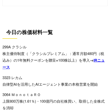
今日の株価材料一覧
299A クラシル
株主優待制度（「クラシルプレミアム」：通常月額480円（税
込み）の1年無料クーポンを贈呈※100株以上）を導入
→
IRニュ
ース
3323 レカム
自律型AIを活用したAIエージェント事業の本格営業を開始
3064 ＭｏｎｏｔａＲＯ
上限800万株(1.61％)・100億円の自社株買い、取得した全株式
を消却