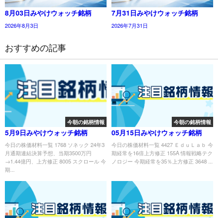
8月03日みやけウォッチ銘柄
7月31日みやけウォッチ銘柄
2026年8月3日
2026年7月31日
おすすめの記事
今朝の銘柄情報
今朝の銘柄情報
5月9日みやけウォッチ銘柄
05月15日みやけウォッチ銘柄
今日の株価材料一覧 1768 ソネック 24年3
今日の株価材料一覧 4427 ＥｄｕＬａｂ 今
月通期連結決算予想、当期3500万円
期経常を16倍上方修正 155A 情報戦略テク
→1.44億円、上方修正 8005 スクロール 今
ノロジー 今期経常を35％上方修正 3648 ...
期...