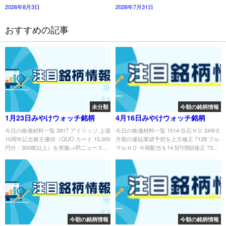
2026年8月3日
2026年7月31日
おすすめの記事
未分類
今朝の銘柄情報
1月23日みやけウォッチ銘柄
4月16日みやけウォッチ銘柄
今日の株価材料一覧 3917 アイリッジ 上場
今日の株価材料一覧 1514 住石ＨＤ 24年3
10周年記念株主優待（QUO カード 15,000
月期の連結業績予想を上方修正 7128 フル
円分：300株以上）を実施→IRニュース...
マルＨＤ 今期配当を14.5円増額修正 73...
今朝の銘柄情報
今朝の銘柄情報