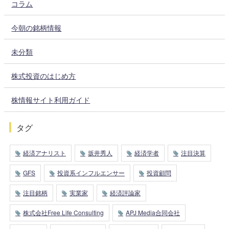
コラム
今朝の銘柄情報
未分類
株式投資のはじめ方
株情報サイト利用ガイド
タグ
経済アナリスト
坂井秀人
経済学者
注目決算
GFS
投資系インフルエンサー
投資顧問
注目銘柄
実業家
経済評論家
株式会社Free Life Consulting
APJ Media合同会社