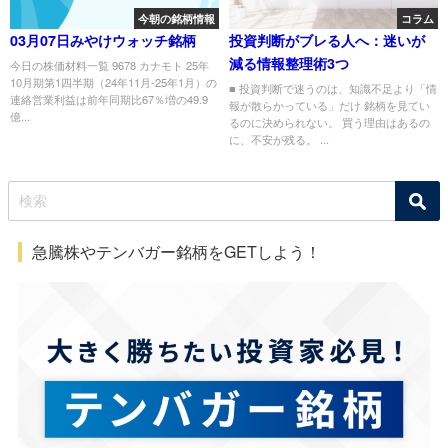
今朝の銘柄情報
コラム
03月07日みやけウォッチ銘柄
投資判断がブレる人へ：迷いが
減る情報整理術3つ
今日の株価材料一覧 9678 カナモト 25年
10月期第1四半期（24年11月-25年1月）の
■ 投資判断で迷うのは、知識不足より「情
連絡営業利益は前年同期比67％増の49.9
報が散らかっている」だけ 銘柄を見てい
億...
るのに決められない。 買う理由はあるの
に、不安が残る。 ...
急騰株やテンバガー銘柄をGETしよう！