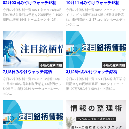
02月03日みやけウォッチ銘柄
10月11日みやけウォッチ銘柄
今日の株価材料一覧 6971 京セラ 26年3月
今日の株価材料一覧 9983 ファーストリテ
期の連結営業利益予想を700億円から1000
イリング 今期最終は3％増で5期連続最高
億円に増額 1946 トーエネック 4-12月...
益、50円増配へ 2157 コシダカホールディ
ングス ...
今朝の銘柄情報
今朝の銘柄情報
7月8日みやけウォッチ銘柄
3月26日みやけウォッチ銘柄
今日の株価材料一覧 2408 ＫＧ情報 26年
今日の株価材料一覧 1771 日本乾溜工業 今
12月期の連結営業利益予想を4.8億円から
期配当を16円増額修正 215A タイミー 上
5.0億円に増額 2734 サーラコーポレーシ
限100万7280株(1.00％)・14億60...
ョン...