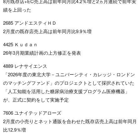
8月既存店+EC売上高は前年同月比4.2％増と2ヵ月連続で前年実
績を上回った
2685 アンドエスティＨＤ
2月度の既存店売上高は前年同月比9.9％増
4425 Ｋｕｄａｎ
26年3月期業績計画の上方修正を発表
4889 レナサイエンス
「2026年度の東北大学－ユニバーシティ・カレッジ・ロンドン
のマッチングファンド」のプロジェクトとして採択されていた
「人工知能を活用した糖尿病治療支援プログラム医療機器」
が、正式に契約をして実施予定
7606 ユナイテッドアローズ
2月度の小売りとネット通販を合わせた既存店売上高は前年同月
比12.9％増