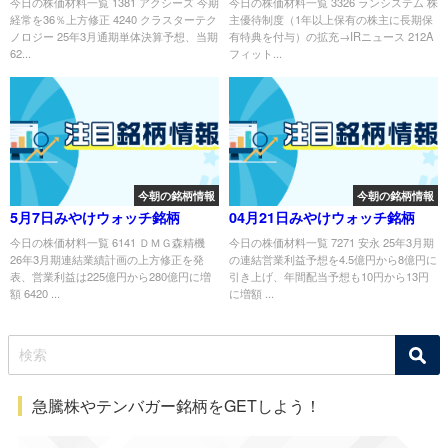
今日の株価材料一覧 1381 アクシーズ 今期
今日の株価材料一覧 3326 ランシステム 株
経常を36％上方修正 4240 クラスターテク
主優待制度（1年以上保有の株主に長期保
ノロジー 25年3月通期単体決算予想、当期
有特典を付与）の拡充→IRニュース 212A
62...
フィット...
今朝の銘柄情報
今朝の銘柄情報
5月7日みやけウォッチ銘柄
04月21日みやけウォッチ銘柄
今日の株価材料一覧 6141 ＤＭＧ森精機
今日の株価材料一覧 7271 安永 25年3月期
26年3月期連結業績計画の上方修正を発
の連結営業利益予想を4.5億円から8億円に
表、営業利益は225億円から280億円に増
引き上げ、年間配当予想も10円から13円
額 6420 ...
に増額 ...
急騰株やテンバガー銘柄をGETしよう！