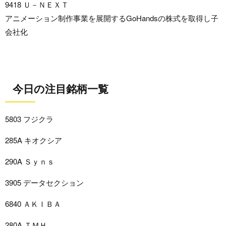
9418 Ｕ－ＮＥＸＴ
アニメーション制作事業を展開するGoHandsの株式を取得し子
会社化
今日の注目銘柄一覧
5803 フジクラ
285A キオクシア
290A Ｓｙｎｓ
3905 データセクション
6840 ＡＫＩＢＡ
280A ＴＭＨ