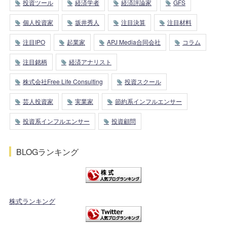
投資ツール
経済学者
経済評論家
GFS
個人投資家
坂井秀人
注目決算
注目材料
注目IPO
起業家
APJ Media合同会社
コラム
注目銘柄
経済アナリスト
株式会社Free Life Consulting
投資スクール
芸人投資家
実業家
節約系インフルエンサー
投資系インフルエンサー
投資顧問
BLOGランキング
株式ランキング