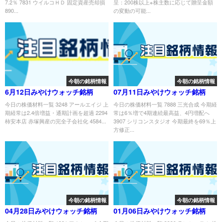
7.2％ 7831 ウイルコＨＤ 固定資産売却損
呈：200株以上※株主数に応じて贈呈金額
890...
の変動の可能...
今朝の銘柄情報
今朝の銘柄情報
6月12日みやけウォッチ銘柄
07月11日みやけウォッチ銘柄
今日の株価材料一覧 3248 アールエイジ 上
今日の株価材料一覧 7888 三光合成 今期経
期経常は2.4倍増益・通期計画を超過 2294
常は6％増で4期連続最高益、4円増配へ
柿安本店 赤塚興産の完全子会社化 4584...
3907 シリコンスタジオ 今期最終を69％上
方修正...
今朝の銘柄情報
今朝の銘柄情報
04月28日みやけウォッチ銘柄
01月06日みやけウォッチ銘柄